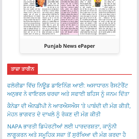
Punjab News ePaper
ਤਾਜ਼ਾ ਤਾਰੀਨ
ਫਲੋਰੀਡਾ ਵਿੱਚ ਨਿਊਡ ਡਾਇਨਿੰਗ ਆਈ: ਅਸਾਧਾਰਨ ਰੈਸਟੋਰੈਂਟ
ਅਨੁਭਵ ਨੇ ਵਾਇਰਲ ਚਰਚਾ ਅਤੇ ਸਫਾਈ ਬਹਿਸ ਨੂੰ ਜਨਮ ਦਿੱਤਾ
ਕੈਨੇਡਾ ਦੀ ਐਨਡੀਪੀ ਨੇ ਆਰਐਸਐਸ ‘ਤੇ ਪਾਬੰਦੀ ਦੀ ਮੰਗ ਕੀਤੀ,
ਮੋਹਨ ਭਾਗਵਤ ਦੇ ਦਾਖਲੇ ਨੂੰ ਰੋਕਣ ਦੀ ਮੰਗ ਕੀਤੀ
NAPA ਭਾਰਤੀ ਡਿਪੋਰਟੀਆਂ ਲਈ ਪਾਰਦਰਸ਼ਤਾ, ਕਾਨੂੰਨੀ
ਲਾਗੂਕਰਨ ਅਤੇ ਸਮੂਹਿਕ ਸਜ਼ਾ ਤੋਂ ਸੁਰੱਖਿਆ ਦੀ ਮੰਗ ਕਰਦਾ ਹੈ