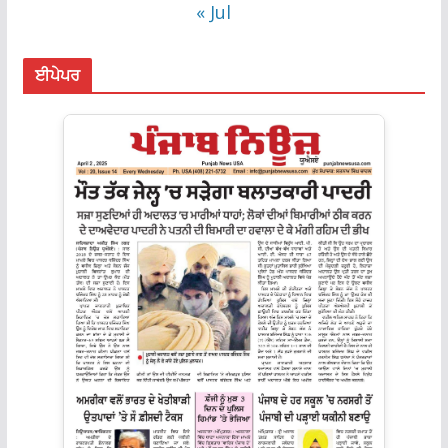
« Jul
ਈਪੇਪਰ