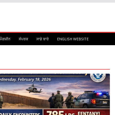
ਮੈਗਜ਼ੀਨ
ਸੰਪਰਕ
ਸਾਡੇ ਬਾਰੇ
ENGLISH WEBSITE