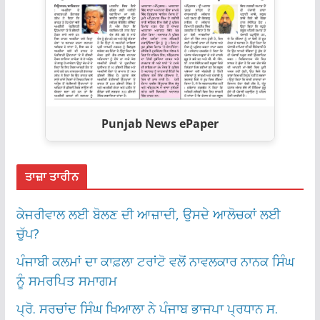
Punjab News ePaper
ਤਾਜ਼ਾ ਤਾਰੀਨ
ਕੇਜਰੀਵਾਲ ਲਈ ਬੋਲਣ ਦੀ ਆਜ਼ਾਦੀ, ਉਸਦੇ ਆਲੋਚਕਾਂ ਲਈ
ਚੁੱਪ?
ਪੰਜਾਬੀ ਕਲਮਾਂ ਦਾ ਕਾਫ਼ਲਾ ਟਰਾਂਟੋ ਵਲੋਂ ਨਾਵਲਕਾਰ ਨਾਨਕ ਸਿੰਘ
ਨੂੰ ਸਮਰਪਿਤ ਸਮਾਗਮ
ਪ੍ਰੋ. ਸਰਚਾਂਦ ਸਿੰਘ ਖਿਆਲਾ ਨੇ ਪੰਜਾਬ ਭਾਜਪਾ ਪ੍ਰਧਾਨ ਸ.