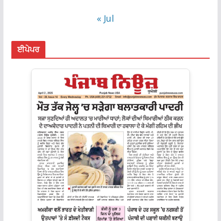
« Jul
ਈਪੇਪਰ