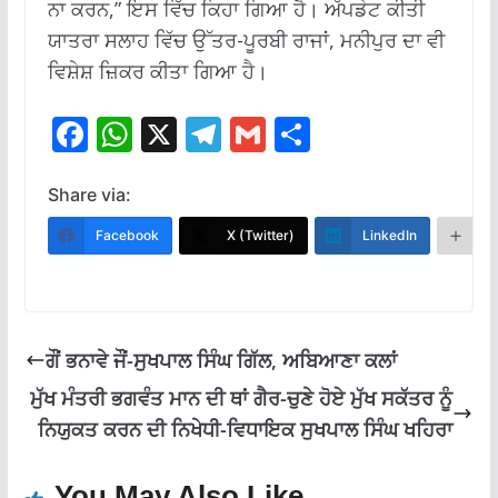
ਨਾ ਕਰਨ,” ਇਸ ਵਿੱਚ ਕਿਹਾ ਗਿਆ ਹੈ। ਅੱਪਡੇਟ ਕੀਤੀ
ਯਾਤਰਾ ਸਲਾਹ ਵਿੱਚ ਉੱਤਰ-ਪੂਰਬੀ ਰਾਜਾਂ, ਮਨੀਪੁਰ ਦਾ ਵੀ
ਵਿਸ਼ੇਸ਼ ਜ਼ਿਕਰ ਕੀਤਾ ਗਿਆ ਹੈ।
F
W
X
T
G
S
ac
h
el
m
h
e
at
e
ai
ar
Share via:
b
s
gr
l
e
Facebook
X (Twitter)
LinkedIn
M
o
A
a
o
p
m
k
p
ਗੌਂ ਭਨਾਵੇ ਜੌਂ-ਸੁਖਪਾਲ ਸਿੰਘ ਗਿੱਲ, ਅਬਿਆਣਾ ਕਲਾਂ
ਮੁੱਖ ਮੰਤਰੀ ਭਗਵੰਤ ਮਾਨ ਦੀ ਥਾਂ ਗੈਰ-ਚੁਣੇ ਹੋਏ ਮੁੱਖ ਸਕੱਤਰ ਨੂੰ
ਨਿਯੁਕਤ ਕਰਨ ਦੀ ਨਿਖੇਧੀ-ਵਿਧਾਇਕ ਸੁਖਪਾਲ ਸਿੰਘ ਖਹਿਰਾ
You May Also Like