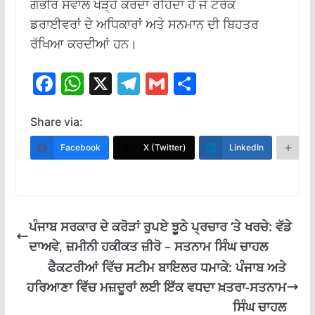
ਗੰਭੀਰ ਸਵਾਲ ਖੜ੍ਹੇ ਕਰਦਾ ਰਹਿੰਦਾ ਹੈ ਜੋ ਟਰੱਕ
ਡਰਾਈਵਰਾਂ ਦੇ ਅਧਿਕਾਰਾਂ ਅਤੇ ਸਨਮਾਨ ਦੀ ਬਿਹਤਰ
ਰੱਖਿਆ ਕਰਦੀਆਂ ਹਨ।
F
W
X
T
G
S
ac
h
el
m
h
e
at
e
ai
ar
Share via:
b
s
gr
l
e
Facebook
X (Twitter)
LinkedIn
M
o
A
a
o
p
m
k
p
ਪੰਜਾਬ ਸਰਕਾਰ ਦੇ ਕਰੋੜਾਂ ਰੁਪਏ ਝੂਠੇ ਪ੍ਰਚਾਰ ‘ਤੇ ਖਰਚੇ: ਵੱਡੇ
ਦਾਅਵੇ, ਜ਼ਮੀਨੀ ਹਕੀਕਤ ਜ਼ੀਰੋ – ਸਤਨਾਮ ਸਿੰਘ ਚਾਹਲ
ਫੈਕਟਰੀਆਂ ਵਿੱਚ ਸਟੀਮ ਬਾਇਲਰ ਧਮਾਕੇ: ਪੰਜਾਬ ਅਤੇ
ਹਰਿਆਣਾ ਵਿੱਚ ਮਜ਼ਦੂਰਾਂ ਲਈ ਇੱਕ ਵਧਦਾ ਖ਼ਤਰਾ-ਸਤਨਾਮ
ਸਿੰਘ ਚਾਹਲ