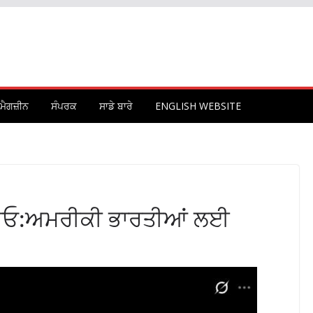
ਮੈਗਜ਼ੀਨ
ਸੰਪਰਕ
ਸਾਡੇ ਬਾਰੇ
ENGLISH WEBSITE
ਣਾਓ:ਅਮਰੀਕੀ ਭਾਰਤੀਆਂ ਲਈ