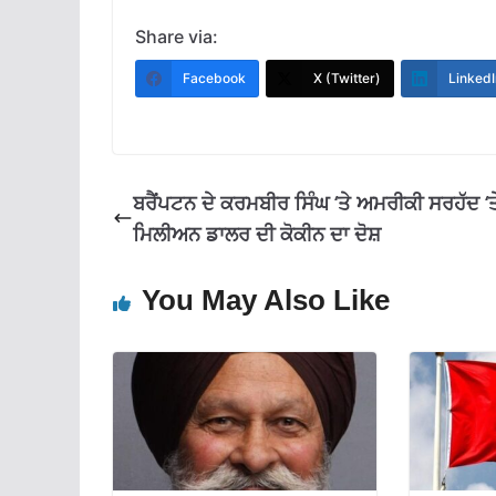
ac
h
el
m
h
e
at
e
ai
ar
Share via:
b
s
gr
l
e
Facebook
X (Twitter)
LinkedI
o
A
a
o
p
m
k
p
ਬਰੈਂਪਟਨ ਦੇ ਕਰਮਬੀਰ ਸਿੰਘ ‘ਤੇ ਅਮਰੀਕੀ ਸਰਹੱਦ ‘ਤ
ਮਿਲੀਅਨ ਡਾਲਰ ਦੀ ਕੋਕੀਨ ਦਾ ਦੋਸ਼
You May Also Like