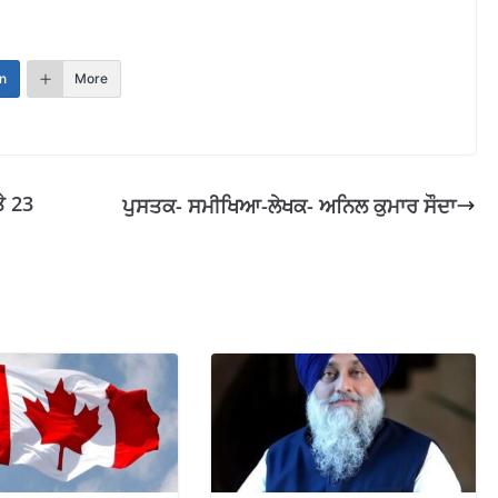
n
More
ੇ 23
ਪੁਸਤਕ- ਸਮੀਖਿਆ-ਲੇਖਕ- ਅਨਿਲ ਕੁਮਾਰ ਸੌਦਾ