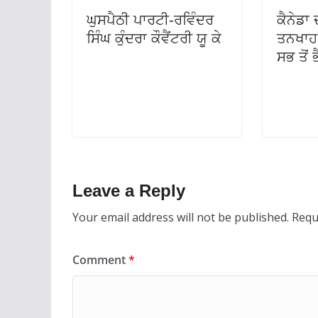
ਘੁਸਪੈਠੀ ਪਾਰਟੀ-ਰਵਿੰਦਰ
ਕੈਨੇਡਾ 
ਸਿੰਘ ਕੁੰਦਰਾ ਕੌਵੈਂਟਰੀ ਯੂ ਕੇ
ਤਨਖਾਹ 
ਸਭ ਤੋਂ 
Leave a Reply
Your email address will not be published.
Requ
Comment
*