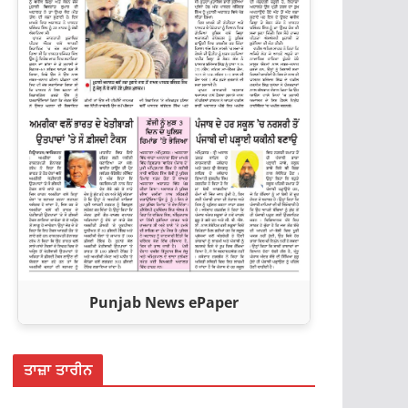
Punjab News ePaper
ਤਾਜ਼ਾ ਤਾਰੀਨ