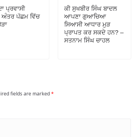
ਦਾ ਪ੍ਰਵਾਸੀ
ਕੀ ਸੁਖਬੀਰ ਸਿੰਘ ਬਾਦਲ
ਅੰਤਰ ਪੱਛਮ ਵਿੱਚ
ਆਪਣਾ ਗੁਆਚਿਆ
ਭੈੜਾ
ਸਿਆਸੀ ਆਧਾਰ ਮੁੜ
ਪ੍ਰਾਪਤ ਕਰ ਸਕਦੇ ਹਨ? –
ਸਤਨਾਮ ਸਿੰਘ ਚਾਹਲ
ired fields are marked
*