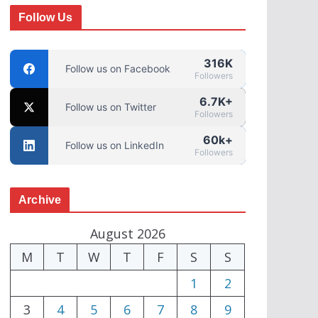
Follow Us
316K
Follow us on Facebook
Followers
6.7K+
Follow us on Twitter
Followers
60k+
Follow us on LinkedIn
Followers
Archive
August 2026
M
T
W
T
F
S
S
1
2
3
4
5
6
7
8
9