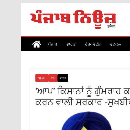
Skip
to
content
ਪੰਜਾਬ
ਭਾਰਤ
ਦੇਸ਼-ਵਿਦੇਸ਼
ਫ਼ੁਟਕਲ
NEWS
ਟਾਪ
ਭਾਰਤ
‘ਆਪ’ ਕਿਸਾਨਾਂ ਨੂੰ ਗੁੰਮਰ
ਕਰਨ ਵਾਲੀ ਸਰਕਾਰ -ਸੁਖਬੀ