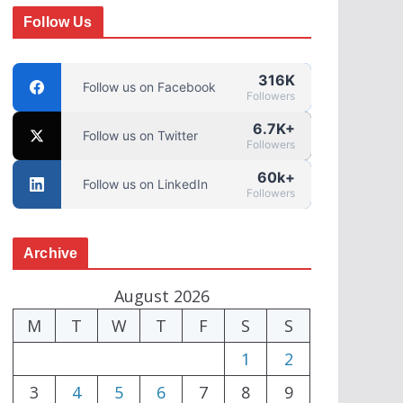
Follow Us
316K
Follow us on Facebook
Followers
6.7K+
Follow us on Twitter
Followers
60k+
Follow us on LinkedIn
Followers
Archive
August 2026
M
T
W
T
F
S
S
1
2
3
4
5
6
7
8
9