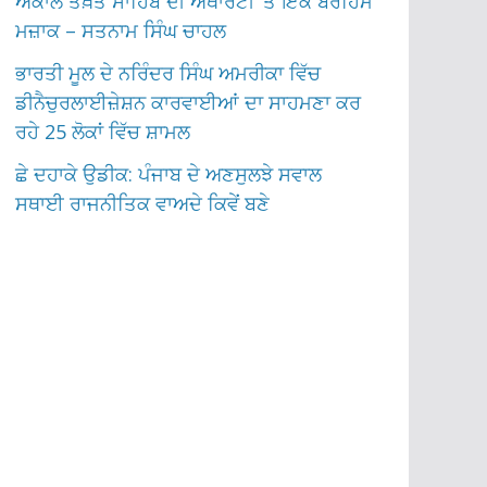
ਅਕਾਲ ਤਖ਼ਤ ਸਾਹਿਬ ਦੀ ਅਥਾਰਟੀ ‘ਤੇ ਇੱਕ ਬੇਰਹਿਮ
ਮਜ਼ਾਕ – ਸਤਨਾਮ ਸਿੰਘ ਚਾਹਲ
ਭਾਰਤੀ ਮੂਲ ਦੇ ਨਰਿੰਦਰ ਸਿੰਘ ਅਮਰੀਕਾ ਵਿੱਚ
ਡੀਨੈਚੁਰਲਾਈਜ਼ੇਸ਼ਨ ਕਾਰਵਾਈਆਂ ਦਾ ਸਾਹਮਣਾ ਕਰ
ਰਹੇ 25 ਲੋਕਾਂ ਵਿੱਚ ਸ਼ਾਮਲ
ਛੇ ਦਹਾਕੇ ਉਡੀਕ: ਪੰਜਾਬ ਦੇ ਅਣਸੁਲਝੇ ਸਵਾਲ
ਸਥਾਈ ਰਾਜਨੀਤਿਕ ਵਾਅਦੇ ਕਿਵੇਂ ਬਣੇ