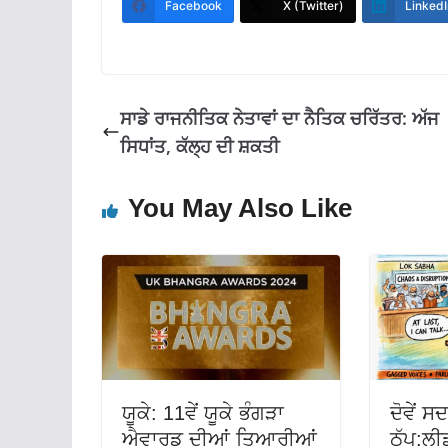
b
s
gr
l
e
Facebook
X (Twitter)
LinkedI
o
A
a
o
p
m
k
p
ਸਾਡੇ ਰਾਜਨੀਤਿਕ ਨੇਤਾਵਾਂ ਦਾ ਨੈਤਿਕ ਚਰਿੱਤਰ: ਅੱਜ
ਸਿਧਾਂਤ, ਕੱਲ੍ਹ ਦੀ ਸ਼ਕਤੀ
You May Also Like
ਯੂਕੇ: 11ਵੇਂ ਯੂਕੇ ਭੰਗੜਾ
ਦੋਵੇਂ ਸ
ਐਵਾਰਡ ਦੀਆਂ ਤਿਆਰੀਆਂ
ਠੱਪ:ਲ