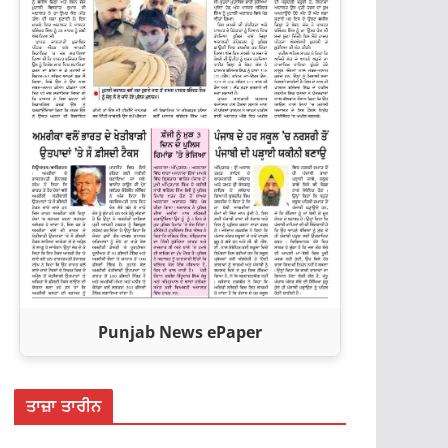
Punjab News ePaper
ਤਾਜ਼ਾ ਤਾਰੀਨ