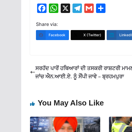
F
W
X
T
G
S
ac
h
el
m
h
e
at
e
ai
ar
Share via:
b
s
gr
l
e
Facebook
X (Twitter)
LinkedI
o
A
a
o
p
m
k
p
ਸਰਹੱਦ ਪਾਰੋਂ ਹਥਿਆਰਾਂ ਦੀ ਤਸਕਰੀ ਰਾਸ਼ਟਰੀ ਮਾਮਲ
ਜਾਂਚ ਐਨ.ਆਈ.ਏ. ਨੂੰ ਸੌਂਪੀ ਜਾਵੇ – ਬ੍ਰਹਮਪੁਰਾ
You May Also Like