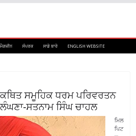
ਮੈਗਜ਼ੀਨ
ਸੰਪਰਕ
ਸਾਡੇ ਬਾਰੇ
ENGLISH WEBSITE
ਂ ਦੇ ਕਥਿਤ ਸਮੂਹਿਕ ਧਰਮ ਪਰਿਵਰਤਨ
ਲੰਘਣਾ-ਸਤਨਾਮ ਸਿੰਘ ਚਾਹਲ
ਮਿਲ
ਪਿਟ