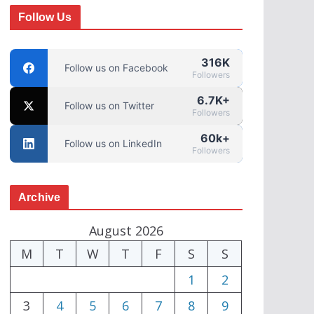
Follow Us
316K
Follow us on Facebook
Followers
6.7K+
Follow us on Twitter
Followers
60k+
Follow us on LinkedIn
Followers
Archive
August 2026
M
T
W
T
F
S
S
1
2
3
4
5
6
7
8
9