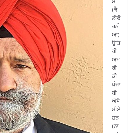
ਸ
(ਕੈ
ਲੀਫੋ
ਰਨੀ
ਆ):
ਉੱਤ
ਰੀ
ਅਮ
ਰੀ
ਕੀ
ਪੰਜਾ
ਬੀ
ਐਸੋ
ਸੀਏ
ਸ਼ਨ
(ਨਾ