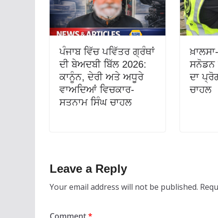
ਪੰਜਾਬ ਵਿੱਚ ਪਵਿੱਤਰ ਗ੍ਰੰਥਾਂ
ਖ਼ਾਲਸਾ
ਦੀ ਬੇਅਦਬੀ ਬਿੱਲ 2026:
ਸਨੋਡਨ
ਕਾਨੂੰਨ, ਦੇਰੀ ਅਤੇ ਅਧੂਰੇ
ਦਾ ਪ੍ਰ
ਵਾਅਦਿਆਂ ਵਿਚਕਾਰ-
ਚਾਹਲ
ਸਤਨਾਮ ਸਿੰਘ ਚਾਹਲ
Leave a Reply
Your email address will not be published.
Requ
Comment
*