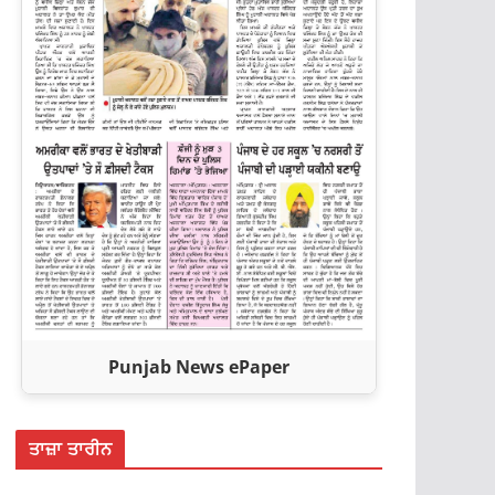
Punjab News ePaper
ਤਾਜ਼ਾ ਤਾਰੀਨ