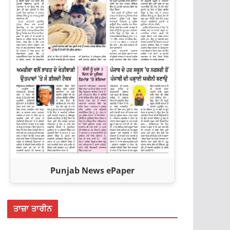
Punjab News ePaper
ਤਾਜ਼ਾ ਤਾਰੀਨ