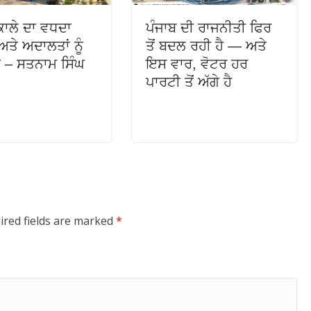
ਿਕਾਲੇ ਦਾ ਵਧਦਾ
ਪੰਜਾਬ ਦੀ ਰਾਜਨੀਤੀ ਫਿਰ
ਤੇ ਅਦਾਲਤਾਂ ਨੂੰ
ਤੋਂ ਬਦਲ ਰਹੀ ਹੈ — ਅਤੇ
ਾ – ਸਤਨਾਮ ਸਿੰਘ
ਇਸ ਵਾਰ, ਵੋਟਰ ਹਰ
ਪਾਰਟੀ ਤੋਂ ਅੱਗੇ ਹੈ
ired fields are marked
*