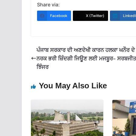
e
at
e
ai
ar
Share via:
b
s
gr
l
e
Facebook
X (Twitter)
LinkedI
o
A
a
o
p
m
k
p
ਪੰਜਾਬ ਸਰਕਾਰ ਦੀ ਅਣਦੇਖੀ ਕਾਰਨ ਹਲਕਾ ਘਨੌਰ ਦੇ
ਨਰਕ ਭਰੀ ਜ਼ਿੰਦਗੀ ਜਿਊਣ ਲਈ ਮਜਬੂਰ– ਸਰਬਜੀਤ
ਝਿੰਜਰ
You May Also Like