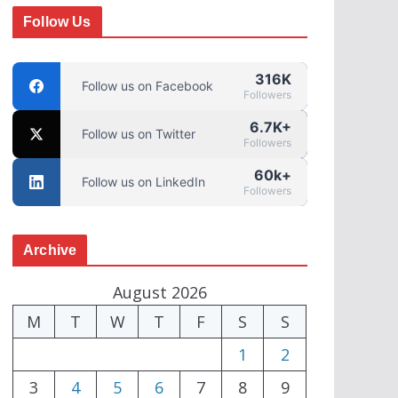
Follow Us
316K
Follow us on Facebook
Followers
6.7K+
Follow us on Twitter
Followers
60k+
Follow us on LinkedIn
Followers
Archive
August 2026
M
T
W
T
F
S
S
1
2
3
4
5
6
7
8
9