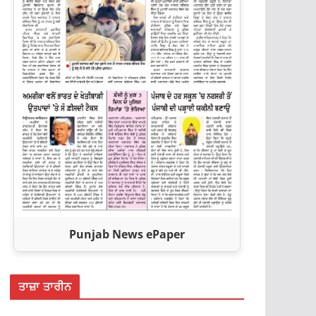
Punjab News ePaper
ਤਾਜ਼ਾ ਤਾਰੀਨ