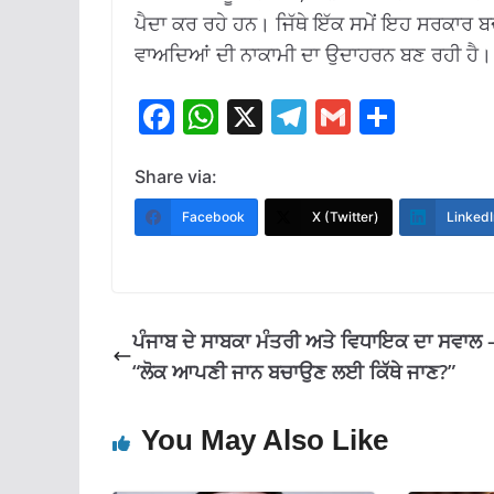
ਪੈਦਾ ਕਰ ਰਹੇ ਹਨ। ਜਿੱਥੇ ਇੱਕ ਸਮੇਂ ਇਹ ਸਰਕਾਰ ਬਦ
ਵਾਅਦਿਆਂ ਦੀ ਨਾਕਾਮੀ ਦਾ ਉਦਾਹਰਨ ਬਣ ਰਹੀ ਹੈ।
F
W
X
T
G
S
ac
h
el
m
h
e
at
e
ai
ar
Share via:
b
s
gr
l
e
Facebook
X (Twitter)
LinkedI
o
A
a
o
p
m
k
p
ਪੰਜਾਬ ਦੇ ਸਾਬਕਾ ਮੰਤਰੀ ਅਤੇ ਵਿਧਾਇਕ ਦਾ ਸਵਾਲ
“ਲੋਕ ਆਪਣੀ ਜਾਨ ਬਚਾਉਣ ਲਈ ਕਿੱਥੇ ਜਾਣ?”
You May Also Like