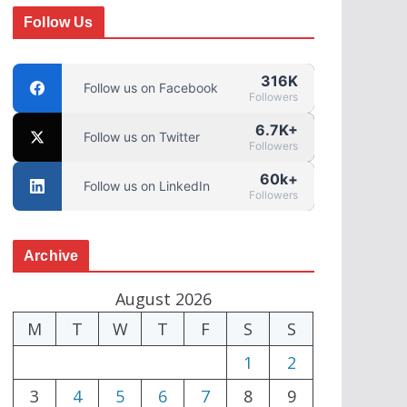
Follow Us
316K
Follow us on Facebook
Followers
6.7K+
Follow us on Twitter
Followers
60k+
Follow us on LinkedIn
Followers
Archive
August 2026
M
T
W
T
F
S
S
1
2
3
4
5
6
7
8
9