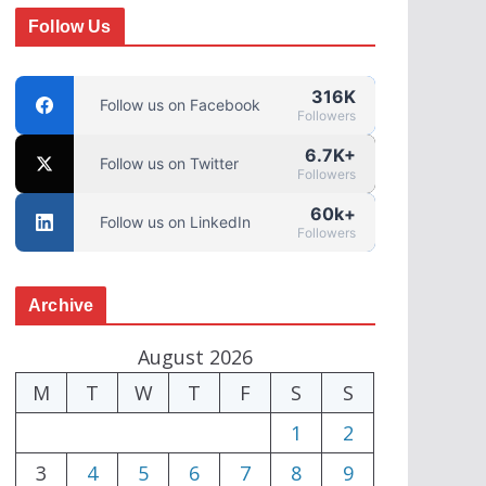
Follow Us
316K
Follow us on Facebook
Followers
6.7K+
Follow us on Twitter
Followers
60k+
Follow us on LinkedIn
Followers
Archive
August 2026
M
T
W
T
F
S
S
1
2
3
4
5
6
7
8
9