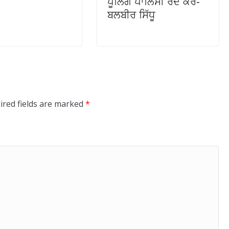
ਪੂਲਿੰਗ ਪਾਲਿਸੀ ਰੱਦ ਕਰੇ-
ਬਲਬੀਰ ਸਿੱਧੂ
ired fields are marked
*