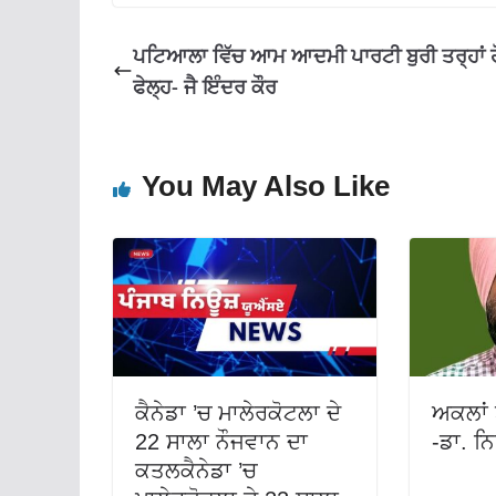
o
p
m
k
p
ਪਟਿਆਲਾ ਵਿੱਚ ਆਮ ਆਦਮੀ ਪਾਰਟੀ ਬੁਰੀ ਤਰ੍ਹਾਂ 
ਫੇਲ੍ਹ- ਜੈ ਇੰਦਰ ਕੌਰ
You May Also Like
ਕੈਨੇਡਾ ’ਚ ਮਾਲੇਰਕੋਟਲਾ ਦੇ
ਅਕਲਾਂ ਬ
22 ਸਾਲਾ ਨੌਜਵਾਨ ਦਾ
-ਡਾ. ਨ
ਕਤਲਕੈਨੇਡਾ ’ਚ