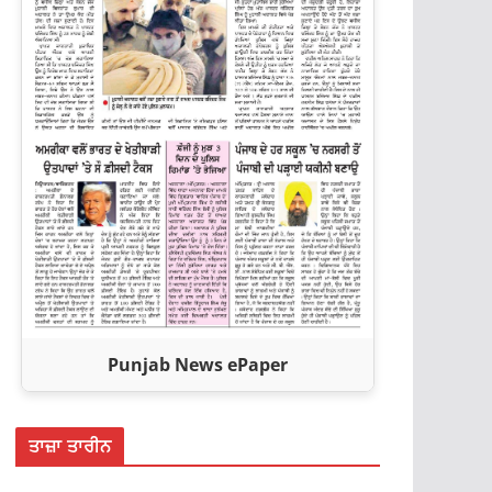
Punjab News ePaper
ਤਾਜ਼ਾ ਤਾਰੀਨ