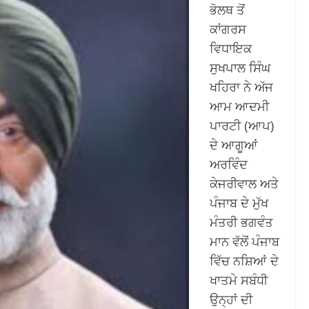
ਭੋਲਥ ਤੋਂ
ਕਾਂਗਰਸ
ਵਿਧਾਇਕ
ਸੁਖਪਾਲ ਸਿੰਘ
ਖਹਿਰਾ ਨੇ ਅੱਜ
ਆਮ ਆਦਮੀ
ਪਾਰਟੀ (ਆਪ)
ਦੇ ਆਗੂਆਂ
ਅਰਵਿੰਦ
ਕੇਜਰੀਵਾਲ ਅਤੇ
ਪੰਜਾਬ ਦੇ ਮੁੱਖ
ਮੰਤਰੀ ਭਗਵੰਤ
ਮਾਨ ਵੱਲੋਂ ਪੰਜਾਬ
ਵਿੱਚ ਨਸ਼ਿਆਂ ਦੇ
ਖਾਤਮੇ ਸਬੰਧੀ
ਉਨ੍ਹਾਂ ਦੀ