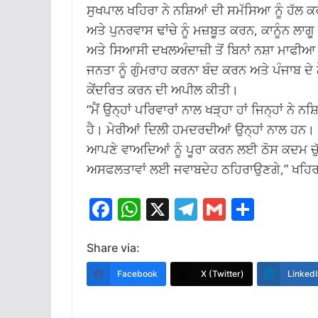
ਸੁਖਪਾਲ ਖਹਿਰਾ ਨੇ ਨਸ਼ਿਆਂ ਦੀ ਸਮੱਸਿਆ ਨੂੰ ਹੱਲ 
ਅਤੇ ਪੁਨਰਵਾਸ ਢਾਂਚੇ ਨੂੰ ਮਜ਼ਬੂਤ ਕਰਨ, ਕਾਨੂੰਨ ਲ
ਅਤੇ ਸਿਆਸੀ ਦਖਲਅੰਦਾਜ਼ੀ ਤੋਂ ਬਿਨਾਂ ਨਸ਼ਾ ਮਾਫੀਆ ’
ਜਨਤਾ ਨੂੰ ਗੁੰਮਰਾਹ ਕਰਨਾ ਬੰਦ ਕਰਨ ਅਤੇ ਪੰਜਾਬ ਦੇ ਨ
ਕੇਂਦਰਿਤ ਕਰਨ ਦੀ ਅਪੀਲ ਕੀਤੀ।
“ਮੈਂ ਉਨ੍ਹਾਂ ਪਰਿਵਾਰਾਂ ਨਾਲ ਖੜ੍ਹਾ ਹਾਂ ਜਿਨ੍ਹਾਂ ਨ
ਹੈ। ਮੇਰੀਆਂ ਦਿਲੀ ਹਮਦਰਦੀਆਂ ਉਨ੍ਹਾਂ ਨਾਲ ਹਨ।
ਆਪਣੇ ਵਾਅਦਿਆਂ ਨੂੰ ਪੂਰਾ ਕਰਨ ਲਈ ਠੋਸ ਕਦਮ ਚੁੱਕਣੇ 
ਅਸਫਲਤਾਵਾਂ ਲਈ ਜਵਾਬਦੇਹ ਠਹਿਰਾਉਣਗੇ,” ਖਹਿਰਾ 
F
W
X
T
G
S
ac
h
el
m
h
e
at
e
ai
ar
Share via:
b
s
gr
l
e
Facebook
X (Twitter)
LinkedI
o
A
a