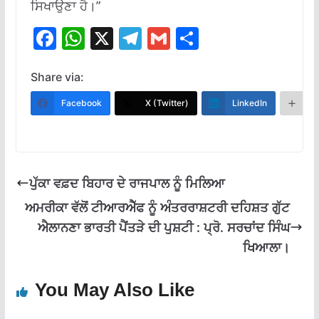
ਸਿਖਾਉਣਾ ਹੈ।”
F
W
X
T
G
S
ac
h
el
m
h
e
at
e
ai
ar
Share via:
b
s
gr
l
e
Facebook
X (Twitter)
LinkedIn
M
o
A
a
o
p
m
k
p
ਪੁੱਕਾ ਵਫ਼ਦ ਬਿਹਾਰ ਦੇ ਰਾਜਪਾਲ ਨੂੰ ਮਿਲਿਆ
ਅਮਰੀਕਾ ਵੱਲੋਂ ਟੀਆਰਐੱਫ ਨੂੰ ਅੰਤਰਰਾਸ਼ਟਰੀ ਦਹਿਸ਼ਤ ਗੁੱਟ
ਐਲਾਨਣਾ ਭਾਰਤੀ ਪੈਂਤੜੇ ਦੀ ਪੁਸ਼ਟੀ : ਪ੍ਰੋ. ਸਰਚਾਂਦ ਸਿੰਘ
ਖਿਆਲਾ।
You May Also Like