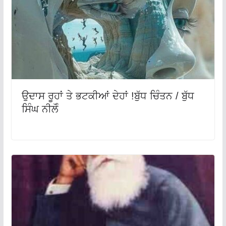
ਉਦਾਸ ਰੂਹਾਂ ਤੇ ਭਟਕੀਆਂ ਦੇਹਾਂ !ਬੁੱਧ ਚਿੰਤਨ / ਬੁੱਧ
ਸਿੰਘ ਨੀਲੋੰ