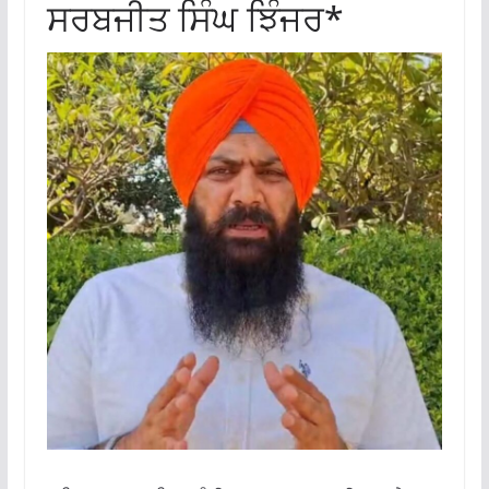
ਸਰਬਜੀਤ ਸਿੰਘ ਝਿੰਜਰ*