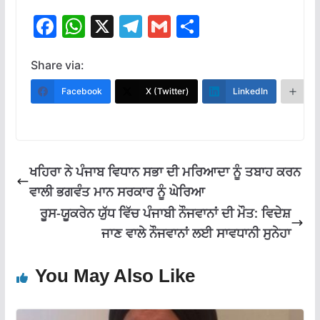
F
W
X
T
G
S
ac
h
el
m
h
e
at
e
ai
ar
Share via:
b
s
gr
l
e
Facebook
X (Twitter)
LinkedIn
M
o
A
a
o
p
m
k
p
ਖਹਿਰਾ ਨੇ ਪੰਜਾਬ ਵਿਧਾਨ ਸਭਾ ਦੀ ਮਰਿਆਦਾ ਨੂੰ ਤਬਾਹ ਕਰਨ
ਵਾਲੀ ਭਗਵੰਤ ਮਾਨ ਸਰਕਾਰ ਨੂੰ ਘੇਰਿਆ
ਰੂਸ-ਯੂਕਰੇਨ ਯੁੱਧ ਵਿੱਚ ਪੰਜਾਬੀ ਨੌਜਵਾਨਾਂ ਦੀ ਮੌਤ: ਵਿਦੇਸ਼
ਜਾਣ ਵਾਲੇ ਨੌਜਵਾਨਾਂ ਲਈ ਸਾਵਧਾਨੀ ਸੁਨੇਹਾ
You May Also Like