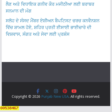
ਲੈਣ ਅਤੇ ਵਿਧਾਇਕ ਗਨੀਵ ਕੌਰ ਮਜੀਠੀਆ ਲਈ ਬਰਾਬਰ
ਸਨਮਾਨ ਦੀ ਮੰਗ
ਸਲੋਹ ਦੇ ਸੰਸਦ ਮੈਂਬਰ ਏਸ਼ੀਅਨ ਬੈਪਟਿਸਟ ਚਰਚ ਕਨਵੈਨਸ਼ਨ
ਵਿੱਚ ਸ਼ਾਮਲ ਹੋਏ, ਸ਼ਹਿਰ ਪ੍ਰਤੀ ਈਸਾਈ ਭਾਈਚਾਰੇ ਦੀ
ਵਿਸ਼ਵਾਸ, ਸੰਗਤ ਅਤੇ ਸੇਵਾ ਲਈ ਪ੍ਰਸ਼ੰਸ
Copyright © 2026
Punjab New USA
. All rights reserved.