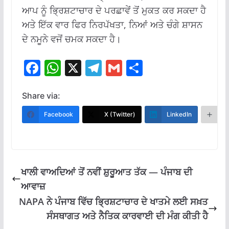
ਆਪ ਨੂੰ ਭ੍ਰਿਸ਼ਟਾਚਾਰ ਦੇ ਪਰਛਾਵੇਂ ਤੋਂ ਮੁਕਤ ਕਰ ਸਕਦਾ ਹੈ
ਅਤੇ ਇੱਕ ਵਾਰ ਫਿਰ ਨਿਰਪੱਖਤਾ, ਨਿਆਂ ਅਤੇ ਚੰਗੇ ਸ਼ਾਸਨ
ਦੇ ਨਮੂਨੇ ਵਜੋਂ ਚਮਕ ਸਕਦਾ ਹੈ।
F
W
X
T
G
S
ac
h
el
m
h
e
at
e
ai
ar
Share via:
b
s
gr
l
e
Facebook
X (Twitter)
LinkedIn
M
o
A
a
o
p
m
k
p
ਖਾਲੀ ਵਾਅਦਿਆਂ ਤੋਂ ਨਵੀਂ ਸ਼ੁਰੂਆਤ ਤੱਕ — ਪੰਜਾਬ ਦੀ
ਆਵਾਜ਼
NAPA ਨੇ ਪੰਜਾਬ ਵਿੱਚ ਭ੍ਰਿਸ਼ਟਾਚਾਰ ਦੇ ਖਾਤਮੇ ਲਈ ਸਖ਼ਤ
ਸੰਸਥਾਗਤ ਅਤੇ ਨੈਤਿਕ ਕਾਰਵਾਈ ਦੀ ਮੰਗ ਕੀਤੀ ਹੈ