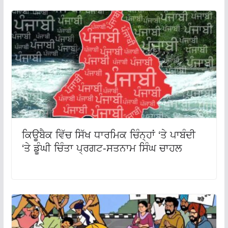
ਕਿਊਬੈਕ ਵਿੱਚ ਸਿੱਖ ਧਾਰਮਿਕ ਚਿੰਨ੍ਹਾਂ ‘ਤੇ ਪਾਬੰਦੀ
‘ਤੇ ਡੂੰਘੀ ਚਿੰਤਾ ਪ੍ਰਗਟ-ਸਤਨਾਮ ਸਿੰਘ ਚਾਹਲ