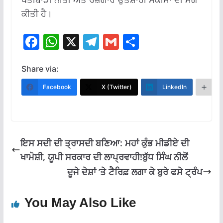
ਕੀਤੀ ਹੈ।
F
W
X
T
G
S
ac
h
el
m
h
e
at
e
ai
ar
Share via:
b
s
gr
l
e
Facebook
X (Twitter)
LinkedIn
M
o
A
a
o
p
m
k
p
ਇਸ ਸਦੀ ਦੀ ਤ੍ਰਾਸਦੀ ਬਣਿਆ: ਮਹਾਂ ਕੁੰਭ ਮੀਡੀਏ ਦੀ
ਖਾਮੋਸ਼ੀ, ਯੂਪੀ ਸਰਕਾਰ ਦੀ ਲਾਪ੍ਰਵਾਹੀ!ਬੁੱਧ ਸਿੰਘ ਨੀਲੋਂ
ਦੂਜੇ ਦੇਸ਼ਾਂ ’ਤੇ ਟੈਰਿਫ਼ ਲਗਾ ਕੇ ਬੁਰੇ ਫਸੇ ਟ੍ਰੰਪ
You May Also Like