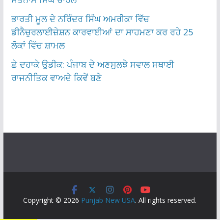
ਭਾਰਤੀ ਮੂਲ ਦੇ ਨਰਿੰਦਰ ਸਿੰਘ ਅਮਰੀਕਾ ਵਿੱਚ
ਡੀਨੈਚੁਰਲਾਈਜ਼ੇਸ਼ਨ ਕਾਰਵਾਈਆਂ ਦਾ ਸਾਹਮਣਾ ਕਰ ਰਹੇ 25
ਲੋਕਾਂ ਵਿੱਚ ਸ਼ਾਮਲ
ਛੇ ਦਹਾਕੇ ਉਡੀਕ: ਪੰਜਾਬ ਦੇ ਅਣਸੁਲਝੇ ਸਵਾਲ ਸਥਾਈ
ਰਾਜਨੀਤਿਕ ਵਾਅਦੇ ਕਿਵੇਂ ਬਣੇ
Copyright © 2026
Punjab New USA
. All rights reserved.