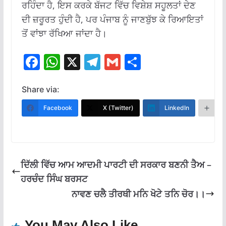
ਰਹਿੰਦਾ ਹੈ, ਇਸ ਕਰਕੇ ਬੱਜਟ ਵਿੱਚ ਵਿਸ਼ੇਸ਼ ਸਹੂਲਤਾਂ ਦੇਣ
ਦੀ ਜ਼ਰੂਰਤ ਹੁੰਦੀ ਹੈ, ਪਰ ਪੰਜਾਬ ਨੂੰ ਜਾਣਬੁੱਝ ਕੇ ਰਿਆਇਤਾਂ
ਤੋਂ ਵਾਂਝਾ ਰੱਖਿਆ ਜਾਂਦਾ ਹੈ।
F
W
X
T
G
S
ac
h
el
m
h
e
at
e
ai
ar
Share via:
b
s
gr
l
e
Facebook
X (Twitter)
LinkedIn
M
o
A
a
o
p
m
k
p
ਦਿੱਲੀ ਵਿੱਚ ਆਮ ਆਦਮੀ ਪਾਰਟੀ ਦੀ ਸਰਕਾਰ ਬਣਨੀ ਤੈਅ –
ਹਰਚੰਦ ਸਿੰਘ ਬਰਸਟ
ਨਾਵਣ ਚਲੈ ਤੀਰਥੀ ਮਨਿ ਖੋਟੇ ਤਨਿ ਚੋਰ।।
You May Also Like