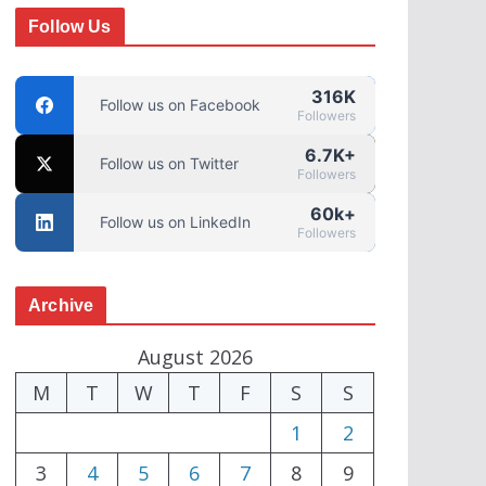
Follow Us
316K
Follow us on Facebook
Followers
6.7K+
Follow us on Twitter
Followers
60k+
Follow us on LinkedIn
Followers
Archive
August 2026
M
T
W
T
F
S
S
1
2
3
4
5
6
7
8
9