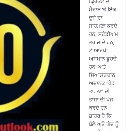
ਕ੍ਰਿਕਟ ਦੇ
ਮੈਦਾਨ ‘ਤੇ ਇੱਕ
ਦੂਜੇ ਦਾ
ਸਾਹਮਣਾ ਕਰਦੇ
ਹਨ, ਸਟੇਡੀਅਮ
ਭਰ ਜਾਂਦੇ ਹਨ,
ਟੀਆਰਪੀ
ਅਸਮਾਨ ਛੂਹਦੇ
ਹਨ, ਅਤੇ
ਸਿਆਸਤਦਾਨ
ਅਚਾਨਕ “ਖੇਡ
ਭਾਵਨਾ” ਦੀ
ਭਾਸ਼ਾ ਦੀ ਖੋਜ
ਕਰਦੇ ਹਨ।
ਜ਼ਾਹਰ ਹੈ ਕਿ
ਬੱਲੇ ਅਤੇ ਗੇਂਦ ਨੂੰ