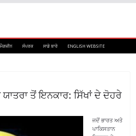
ਮੈਗਜ਼ੀਨ
ਸੰਪਰਕ
ਸਾਡੇ ਬਾਰੇ
ENGLISH WEBSITE
ਾਤਰਾ ਤੋਂ ਇਨਕਾਰ: ਸਿੱਖਾਂ ਦੇ ਦੋਹਰੇ
ਜਦੋਂ ਭਾਰਤ ਅਤੇ
ਪਾਕਿਸਤਾਨ