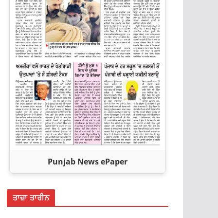
Punjab News ePaper
ਤਾਜ਼ਾ ਤਾਰੀਨ