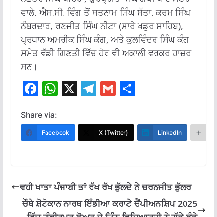
ਵਾਲੇ, ਐਸ.ਸੀ. ਵਿੰਗ ਤੋਂ ਸਤਨਾਮ ਸਿੰਘ ਸੱਤਾ, ਕਰਮ ਸਿੰਘ
ਨੰਬਰਦਾਰ, ਰਣਜੀਤ ਸਿੰਘ ਨੀਟਾ (ਸਾਰੇ ਖਡੂਰ ਸਾਹਿਬ),
ਪ੍ਰਧਾਨ ਅਮਰੀਕ ਸਿੰਘ ਕੰਗ, ਅਤੇ ਕੁਲਵਿੰਦਰ ਸਿੰਘ ਕੰਗ
ਸਮੇਤ ਵੱਡੀ ਗਿਣਤੀ ਵਿੱਚ ਹੋਰ ਵੀ ਅਕਾਲੀ ਵਰਕਰ ਹਾਜ਼ਰ
ਸਨ।
F
W
X
T
G
S
ac
h
el
m
h
e
at
e
ai
ar
Share via:
b
s
gr
l
e
Facebook
X (Twitter)
LinkedIn
M
o
A
a
o
p
m
k
p
ਵਹੀ ਖਾਤਾ ਪੰਜਾਬੀ ਤਾਂ ਰੱਖ ਰੱਖ ਭੁੱਲਦੇ ਨੇ ਚਰਨਜੀਤ ਭੁੱਲਰ
ਚੌਥੇ ਸ਼ੋਟੋਕਾਨ ਨਾਰਥ ਇੰਡੀਆ ਕਰਾਟੇ ਚੈਂਪੀਅਨਸ਼ਿਪ 2025