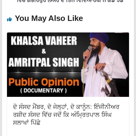
ਵਿੱਚ ਗੰਭੀਰਪੁਰ ਲੋਅਰ ਦੇ ਤਿੰਨ ਵਿਦਿਆਰਥੀ ਨੇ ਗੱਡੇ ਝੰਡੇ
You May Also Like
ਦੋ ਸੰਸਦ ਮੈਂਬਰ, ਦੋ ਜੇਲ੍ਹਾਂ, ਦੋ ਕਾਨੂੰਨ: ਇੰਜੀਨੀਅਰ
ਰਸ਼ੀਦ ਸੰਸਦ ਵਿੱਚ ਜਦੋਂ ਕਿ ਅੰਮ੍ਰਿਤਪਾਲ ਸਿੰਘ
ਸਲਾਖਾਂ ਪਿੱਛੇ