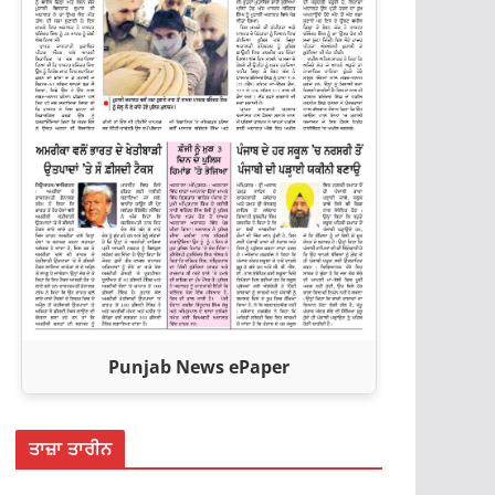
Punjab News ePaper
ਤਾਜ਼ਾ ਤਾਰੀਨ