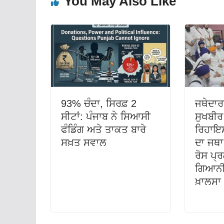
You May Also Like
93% ਚੰਦਾ, ਸਿਰਫ਼ 2
ਜਥੇਦਾਰ
ਸੀਟਾਂ: ਪੰਜਾਬ ਨੇ ਸਿਆਸੀ
ਸੁਖਬੀਰ
ਫੰਡਿੰਗ ਅਤੇ ਤਾਕਤ ਬਾਰੇ
ਰਿਹਾਇਸ਼
ਸਖ਼ਤ ਸਵਾਲ
ਦਾ ਜਥਾ 
ਰੋਸ ਪ੍
ਗਿਆਨੀ
ਖ਼ਾਲਸਾ