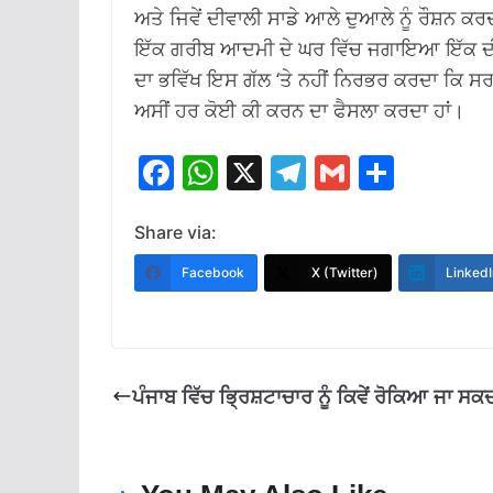
ਅਤੇ ਜਿਵੇਂ ਦੀਵਾਲੀ ਸਾਡੇ ਆਲੇ ਦੁਆਲੇ ਨੂੰ ਰੌਸ਼ਨ 
ਇੱਕ ਗਰੀਬ ਆਦਮੀ ਦੇ ਘਰ ਵਿੱਚ ਜਗਾਇਆ ਇੱਕ ਦੀਵਾ ਇ
ਦਾ ਭਵਿੱਖ ਇਸ ਗੱਲ ‘ਤੇ ਨਹੀਂ ਨਿਰਭਰ ਕਰਦਾ ਕਿ ਸਰ
ਅਸੀਂ ਹਰ ਕੋਈ ਕੀ ਕਰਨ ਦਾ ਫੈਸਲਾ ਕਰਦਾ ਹਾਂ।
F
W
X
T
G
S
ac
h
el
m
h
e
at
e
ai
ar
Share via:
b
s
gr
l
e
Facebook
X (Twitter)
LinkedI
o
A
a
o
p
m
k
p
ਪੰਜਾਬ ਵਿੱਚ ਭ੍ਰਿਸ਼ਟਾਚਾਰ ਨੂੰ ਕਿਵੇਂ ਰੋਕਿਆ ਜਾ ਸਕਦ