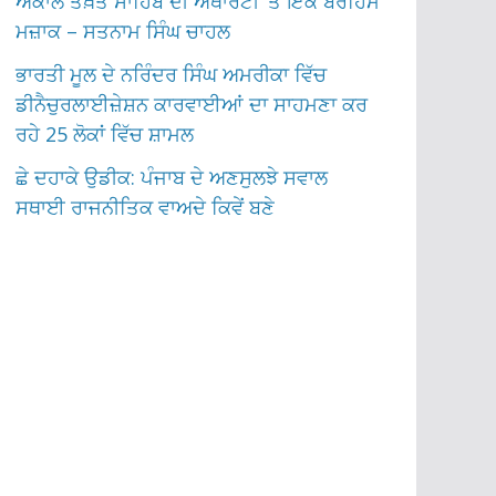
ਅਕਾਲ ਤਖ਼ਤ ਸਾਹਿਬ ਦੀ ਅਥਾਰਟੀ ‘ਤੇ ਇੱਕ ਬੇਰਹਿਮ
ਮਜ਼ਾਕ – ਸਤਨਾਮ ਸਿੰਘ ਚਾਹਲ
ਭਾਰਤੀ ਮੂਲ ਦੇ ਨਰਿੰਦਰ ਸਿੰਘ ਅਮਰੀਕਾ ਵਿੱਚ
ਡੀਨੈਚੁਰਲਾਈਜ਼ੇਸ਼ਨ ਕਾਰਵਾਈਆਂ ਦਾ ਸਾਹਮਣਾ ਕਰ
ਰਹੇ 25 ਲੋਕਾਂ ਵਿੱਚ ਸ਼ਾਮਲ
ਛੇ ਦਹਾਕੇ ਉਡੀਕ: ਪੰਜਾਬ ਦੇ ਅਣਸੁਲਝੇ ਸਵਾਲ
ਸਥਾਈ ਰਾਜਨੀਤਿਕ ਵਾਅਦੇ ਕਿਵੇਂ ਬਣੇ