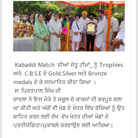
Kabaddi Match ਦੀਆਂ ਜੇਤੂ ਟੀਮਾਂ_ ਨੂੰ Trophies
ਅਤੇ C.B.S.E ਦੇ Gold,Silver ਅਤੇ Bronze
medals ਦੇ ਕੇ ਸਨਮਾਨਿਤ ਕੀਤਾ ਗਿਆ ।
ਸ: ਪ੍ਰਿਤਪਾਲ ਸਿੰਘ ਜੀ
ਚਾਵਲਾ ਨੇ ਇਸ ਮੌਕੇ ਤੇ ਸਕੂਲ ਦੇ ਕਾਰਜਾਂ ਦੀ ਭਰਪੂਰ ਸ਼ਲਾ
ਘਾ ਕੀਤੀ ਅਤੇ ਅੱਗੋਂ ਵੀ ਖੇਡ ਦੇ ਖੇਤਰ ਵਿੱਚ ਬੱਚਿਆਂ ਨੂੰ ਉਤ
ਸ਼ਾਹਿਤ ਕਰਨ ਲਈ ਵੱਖ -ਵੱਖ ਖੇਤਰ ਦੀਆਂ ਖੇਡਾਂ ਦੇ
ਪ੍ਰਤੀਯੋਗਿਤਾ/ਮੁਕਾਬਲੇ ਕਰਵਾਉਣ ਲਈ ਆਖਿਆ।