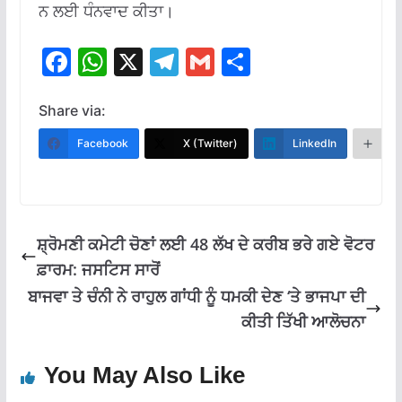
ਨ ਲਈ ਧੰਨਵਾਦ ਕੀਤਾ।
F
W
X
T
G
S
ac
h
el
m
h
e
at
e
ai
ar
Share via:
b
s
gr
l
e
Facebook
X (Twitter)
LinkedIn
M
o
A
a
o
p
m
k
p
ਸ਼੍ਰੋਮਣੀ ਕਮੇਟੀ ਚੋਣਾਂ ਲਈ 48 ਲੱਖ ਦੇ ਕਰੀਬ ਭਰੇ ਗਏ ਵੋਟਰ
ਫ਼ਾਰਮ: ਜਸਟਿਸ ਸਾਰੋਂ
ਬਾਜਵਾ ਤੇ ਚੰਨੀ ਨੇ ਰਾਹੁਲ ਗਾਂਧੀ ਨੂੰ ਧਮਕੀ ਦੇਣ ‘ਤੇ ਭਾਜਪਾ ਦੀ
ਕੀਤੀ ਤਿੱਖੀ ਆਲੋਚਨਾ
You May Also Like