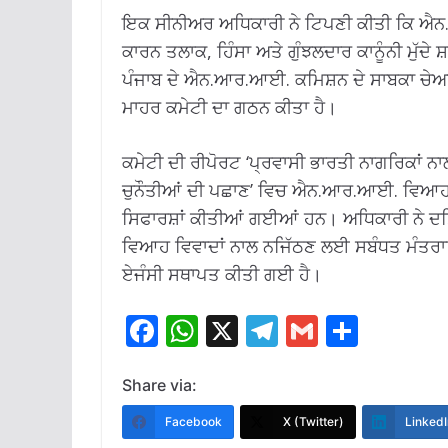
ਇਕ ਸੀਨੀਅਰ ਅਧਿਕਾਰੀ ਨੇ ਟਿਪਣੀ ਕੀਤੀ ਕਿ ਐਨ
ਕਾਰਨ ਤਲਾਕ, ਹਿੰਸਾ ਅਤੇ ਗੁੰਝਲਦਾਰ ਕਾਨੂੰਨੀ ਮੁੱਦੇ
ਪੰਜਾਬ ਦੇ ਐਨ.ਆਰ.ਆਈ. ਕਮਿਸ਼ਨ ਦੇ ਸਾਬਕਾ ਚ
ਮਾਹਰ ਕਮੇਟੀ ਦਾ ਗਠਨ ਕੀਤਾ ਹੈ।
ਕਮੇਟੀ ਦੀ ਰੀਪੋਰਟ ‘ਪ੍ਰਵਾਸੀ ਭਾਰਤੀ ਨਾਗਰਿਕਾਂ ਨਾਲ
ਚੁਨੌਤੀਆਂ ਦੀ ਪਛਾਣ’ ਵਿਚ ਐਨ.ਆਰ.ਆਈ. ਵਿਆਹਾ
ਸਿਫਾਰਸ਼ਾਂ ਕੀਤੀਆਂ ਗਈਆਂ ਹਨ। ਅਧਿਕਾਰੀ ਨੇ ਦਸ
ਵਿਆਹ ਵਿਵਾਦਾਂ ਨਾਲ ਨਜਿੱਠਣ ਲਈ ਸਬੰਧਤ ਮੰਤਰਾ
ਏਜੰਸੀ ਸਥਾਪਤ ਕੀਤੀ ਗਈ ਹੈ।
F
W
X
T
G
S
ac
h
el
m
h
e
at
e
ai
ar
Share via:
b
s
gr
l
e
Facebook
X (Twitter)
LinkedI