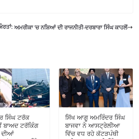
ਰਤਾਂ:
ਅਮਰੀਕਾ ’ਚ ਨਸ਼ਿਆਂ ਦੀ ਰਾਜਨੀਤੀ-ਦਰਬਾਰਾ ਸਿੰਘ ਕਾਹਲੋਂ
ਰ ਸਿੰਘ ਟਰੱਕ
ਸਿੱਖ ਆਗੂ ਅਮਰਿੰਦਰ ਸਿੰਘ
ਤੋਂ ਬਾਅਦ ਟਰੱਕਿੰਗ
ਬਾਜਵਾ ਨੇ ਆਸਟ੍ਰੇਲੀਆ
 ਦੀਆਂ
ਵਿੱਚ ਵਧ ਰਹੇ ਕੱਟੜਪੰਥੀ