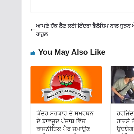
o
A
a
o
p
m
k
p
ਆਪਣੇ ਹੱਕ ਲੈਣ ਲਈ ਇੰਦਰਾ ਫੈਲੋਸ਼ਿਪ ਨਾਲ ਜੁੜਨ ਔ
ਰਾਹੁਲ
You May Also Like
ਕੇਂਦਰ ਸਰਕਾਰ ਦੇ ਸਮਰਥਨ
ਹਰਜਿੰਦ
ਦੇ ਬਾਵਜੂਦ ਪੰਜਾਬ ਵਿੱਚ
ਹਾਦਸੇ 
ਰਾਜਨੀਤਿਕ ਪੈਰ ਜਮਾਉਣ
ਉਦਯੋਗ