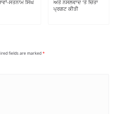
ਵਾਂ-ਸਤਨਾਮ ਸਿੰਘ
ਅਤੇ ਨਸਲਵਾਦ ‘ਤੇ ਚਿੰਤਾ
ਪ੍ਰਗਟ ਕੀਤੀ
ired fields are marked
*