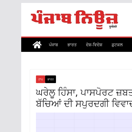
Skip
to
content
ਪੰਜਾਬ
ਭਾਰਤ
ਦੇਸ਼-ਵਿਦੇਸ਼
ਫ਼ੁਟਕਲ
ਟਾਪ
ਭਾਰਤ
ਘਰੇਲੂ ਹਿੰਸਾ, ਪਾਸਪੋਰਟ ਜ਼
ਬੱਚਿਆਂ ਦੀ ਸਪੁਰਦਗੀ ਵਿਵਾ