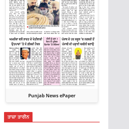
Punjab News ePaper
ਤਾਜ਼ਾ ਤਾਰੀਨ