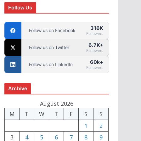
Follow Us
316K
Follow us on Facebook
Followers
6.7K+
Follow us on Twitter
Followers
60k+
Follow us on LinkedIn
Followers
Archive
August 2026
M
T
W
T
F
S
S
1
2
3
4
5
6
7
8
9