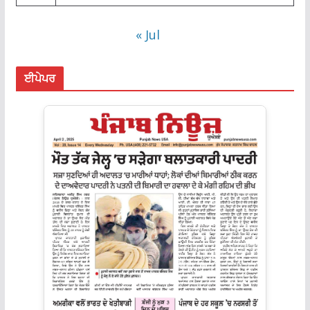
« Jul
ਈਪੇਪਰ