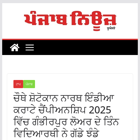
Skip
to
content
ਟਾਪ
ਪੰਜਾਬ
ਚੌਥੇ ਸ਼ੋਟੋਕਾਨ ਨਾਰਥ ਇੰਡੀਆ
ਕਰਾਟੇ ਚੈਂਪੀਅਨਸ਼ਿਪ 2025
ਵਿੱਚ ਗੰਭੀਰਪੁਰ ਲੋਅਰ ਦੇ ਤਿੰਨ
ਵਿਦਿਆਰਥੀ ਨੇ ਗੱਡੇ ਝੰਡੇ