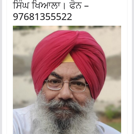
ਸਿੰਘ ਖਿਆਲਾ। ਫੋਨ –
97681355522