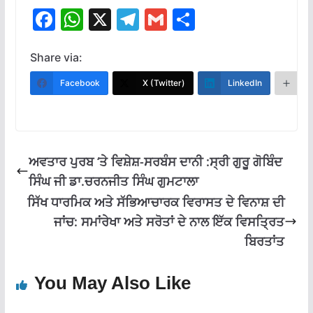
F
W
X
T
G
S
ac
h
el
m
h
e
at
e
ai
ar
Share via:
b
s
gr
l
e
Facebook
X (Twitter)
LinkedIn
M
o
A
a
o
p
m
k
p
ਅਵਤਾਰ ਪੁਰਬ ‘ਤੇ ਵਿਸ਼ੇਸ਼-ਸਰਬੰਸ ਦਾਨੀ :ਸ੍ਰੀ ਗੁਰੂ ਗੋਬਿੰਦ
ਸਿੰਘ ਜੀ ਡਾ.ਚਰਨਜੀਤ ਸਿੰਘ ਗੁਮਟਾਲਾ
ਸਿੱਖ ਧਾਰਮਿਕ ਅਤੇ ਸੱਭਿਆਚਾਰਕ ਵਿਰਾਸਤ ਦੇ ਵਿਨਾਸ਼ ਦੀ
ਜਾਂਚ: ਸਮਾਂਰੇਖਾ ਅਤੇ ਸਰੋਤਾਂ ਦੇ ਨਾਲ ਇੱਕ ਵਿਸਤ੍ਰਿਤ
ਬਿਰਤਾਂਤ
You May Also Like