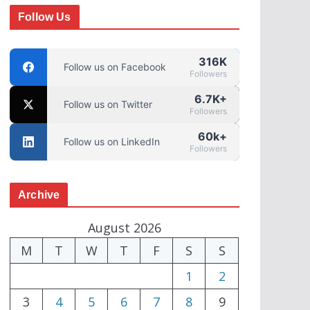
Follow Us
316K
Follow us on Facebook
Followers
6.7K+
Follow us on Twitter
Followers
60k+
Follow us on LinkedIn
Followers
Archive
August 2026
M
T
W
T
F
S
S
1
2
3
4
5
6
7
8
9