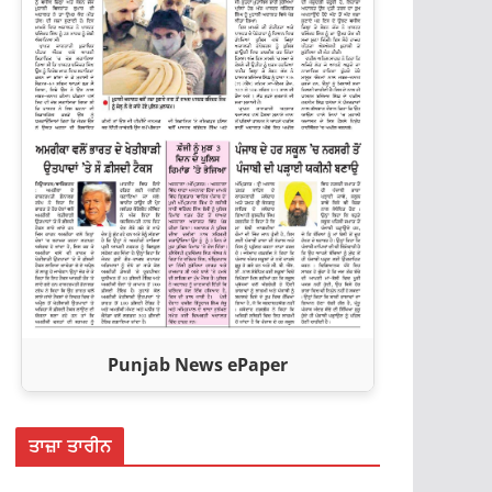
Punjab News ePaper
ਤਾਜ਼ਾ ਤਾਰੀਨ