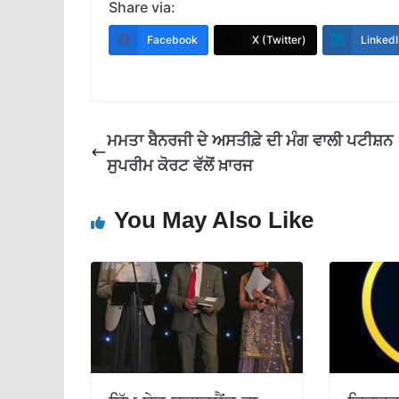
e
at
e
ai
ar
Share via:
b
s
gr
l
e
Facebook
X (Twitter)
LinkedI
o
A
a
o
p
m
k
p
ਮਮਤਾ ਬੈਨਰਜੀ ਦੇ ਅਸਤੀਫ਼ੇ ਦੀ ਮੰਗ ਵਾਲੀ ਪਟੀਸ਼ਨ
ਸੁਪਰੀਮ ਕੋਰਟ ਵੱਲੋਂ ਖ਼ਾਰਜ
You May Also Like