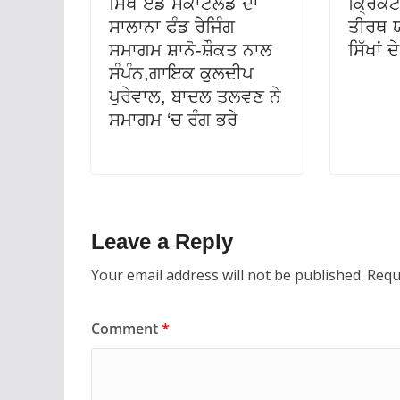
ਸਿੱਖ ਏਡ ਸਕਾਟਲੈਂਡ ਦਾ
ਕ੍ਰਿਕਟ
ਸਾਲਾਨਾ ਫੰਡ ਰੇਜਿੰਗ
ਤੀਰਥ ਯ
ਸਮਾਗਮ ਸ਼ਾਨੋ-ਸ਼ੌਕਤ ਨਾਲ
ਸਿੱਖਾਂ 
ਸੰਪੰਨ,ਗਾਇਕ ਕੁਲਦੀਪ
ਪੁਰੇਵਾਲ, ਬਾਦਲ ਤਲਵਣ ਨੇ
ਸਮਾਗਮ ‘ਚ ਰੰਗ ਭਰੇ
Leave a Reply
Your email address will not be published.
Requ
Comment
*