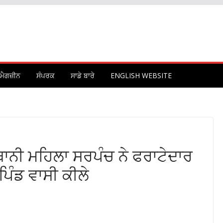
ਮੈਗਜ਼ੀਨ
ਸੰਪਰਕ
ਸਾਡੇ ਬਾਰੇ
ENGLISH WEBSITE
ਸਥਾਨੀ ਮਹਿਲਾ ਸਰਪੰਚ ਨੇ ਫਰਾਟੇਦਾਰ
ਪਿੰਡ ਵਾਸੀ ਕੀਲੇ