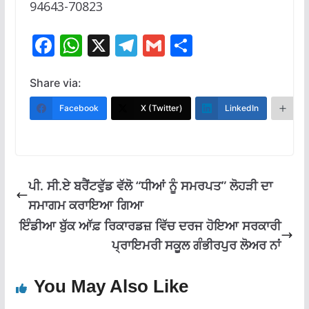
94643-70823
F
W
X
T
G
S
ac
h
el
m
h
e
at
e
ai
ar
Share via:
b
s
gr
l
e
Facebook
X (Twitter)
LinkedIn
M
o
A
a
o
p
m
k
p
ਪੀ. ਸੀ.ਏ ਬਰੈਂਟਵੁੱਡ ਵੱਲੋ “ਧੀਆਂ ਨੂੰ ਸਮਰਪਤ” ਲੋਹੜੀ ਦਾ
ਸਮਾਗਮ ਕਰਾਇਆ ਗਿਆ
ਇੰਡੀਆ ਬੁੱਕ ਆੱਫ਼ ਰਿਕਾਰਡਜ਼ ਵਿੱਚ ਦਰਜ ਹੋਇਆ ਸਰਕਾਰੀ
ਪ੍ਰਾਇਮਰੀ ਸਕੂਲ ਗੰਭੀਰਪੁਰ ਲੋਅਰ ਨਾਂ
You May Also Like