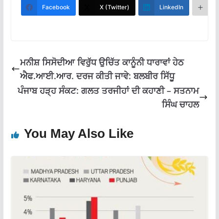
b
s
gr
l
e
Facebook
X (Twitter)
LinkedIn
M
o
A
a
o
p
m
k
p
ਮਨੀਸ਼ ਸਿਸੋਦੀਆ ਵਿਰੁੱਧ ਉਚਿੱਤ ਕਾਨੂੰਨੀ ਧਾਰਾਵਾਂ ਹੇਠ
ਐਫ.ਆਈ.ਆਰ. ਦਰਜ ਕੀਤੀ ਜਾਵੇ: ਬਲਬੀਰ ਸਿੱਧੂ
ਪੰਜਾਬ ਹੜ੍ਹ ਸੰਕਟ: ਗਲਤ ਤਰਜੀਹਾਂ ਦੀ ਕਹਾਣੀ – ਸਤਨਾਮ
ਸਿੰਘ ਚਾਹਲ
You May Also Like