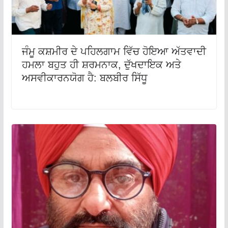
ਜੰਮੂ ਕਸ਼ਮੀਰ ਦੇ ਪਹਿਲਗਾਮ ਵਿੱਚ ਹੋਇਆ ਅੱਤਵਾਦੀ
ਹਮਲਾ ਬਹੁਤ ਹੀ ਸ਼ਰਮਨਾਕ, ਦੁੱਖਦਾਇਕ ਅਤੇ
ਅਸਵੀਕਾਰਨਯੋਗ ਹੈ: ਬਲਬੀਰ ਸਿੱਧੂ