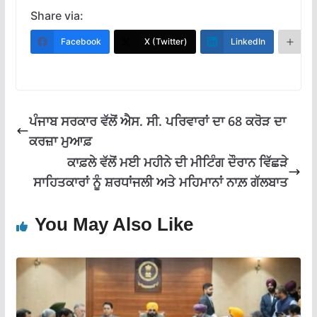
e
at
e
ai
ar
Share via:
b
s
gr
l
e
Facebook
X (Twitter)
LinkedIn
M
o
A
a
o
p
m
k
p
ਪੰਜਾਬ ਸਰਕਾਰ ਵੱਲੋਂ ਐਸ. ਸੀ. ਪਰਿਵਾਰਾਂ ਦਾ 68 ਕਰੋੜ ਦਾ
ਕਰਜ਼ਾ ਮੁਆਫ਼
ਕਾਫ਼ਲੇ ਵੱਲੋਂ ਮਈ ਮਹੀਨੇ ਦੀ ਮੀਟਿੰਗ ਦੌਰਾਨ ਵਿੱਛੜੇ
ਸਾਹਿਤਕਾਰਾਂ ਨੂੰ ਸ਼ਰਧਾਂਜਲੀ ਅਤੇ ਮਹਿਮਾਨਾਂ ਨਾਲ਼ ਗੱਲਬਾਤ
You May Also Like