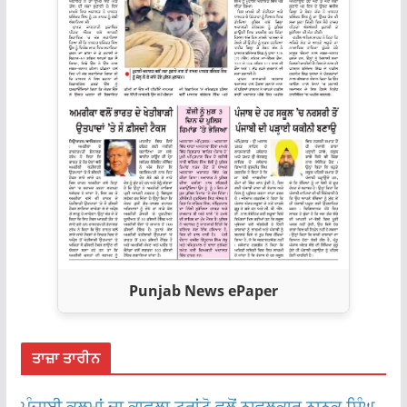
Punjab News ePaper
ਤਾਜ਼ਾ ਤਾਰੀਨ
ਪੰਜਾਬੀ ਕਲਮਾਂ ਦਾ ਕਾਫ਼ਲਾ ਟਰਾਂਟੋ ਵਲੋਂ ਨਾਵਲਕਾਰ ਨਾਨਕ ਸਿੰਘ