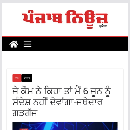
Skip
to
content
ਟਾਪ
ਭਾਰਤ
ਜੇ ਕੌਮ ਨੇ ਕਿਹਾ ਤਾਂ ਮੈਂ 6 ਜੂਨ ਨੂੰ
ਸੰਦੇਸ਼ ਨਹੀਂ ਦੇਵਾਂਗਾ-ਜਥੇਦਾਰ
ਗੜਗੱਜ