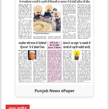
Punjab News ePaper
ਤਾਜ਼ਾ ਤਾਰੀਨ