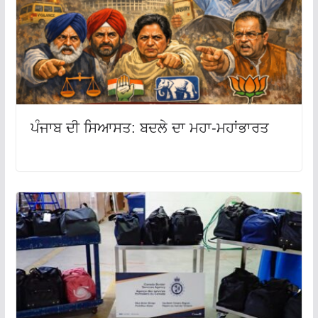
ਪੰਜਾਬ ਦੀ ਸਿਆਸਤ: ਬਦਲੇ ਦਾ ਮਹਾ-ਮਹਾਂਭਾਰਤ