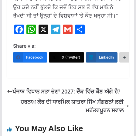
ਉਹ ਕਦੇ ਨਹੀਂ ਭੁੱਲਦੇ ਕਿ ਜਦੋਂ ਇਹ ਸਭ ਤੋਂ ਵੱਧ ਮਾਇਨੇ
ਰੱਖਦੀ ਸੀ ਤਾਂ ਉਨ੍ਹਾਂ ਦੇ ਵਿਸ਼ਵਾਸਾਂ ‘ਤੇ ਕੌਣ ਖੜ੍ਹਾ ਸੀ।”
F
W
X
T
G
S
ac
h
el
m
h
e
at
e
ai
ar
Share via:
b
s
gr
l
e
Facebook
X (Twitter)
LinkedIn
M
o
A
a
o
p
m
k
p
ਪੰਜਾਬ ਵਿਧਾਨ ਸਭਾ ਚੋਣਾਂ 2027: ਦੌੜ ਵਿੱਚ ਕੌਣ ਅੱਗੇ ਹੈ?
ਹਰਨਾਮ ਕੌਰ ਦੀ ਧਾਰਮਿਕ ਯਾਤਰਾ ਸਿੱਖ ਸੰਗਠਨਾਂ ਲਈ
ਮਹੱਤਵਪੂਰਨ ਸਵਾਲ
You May Also Like