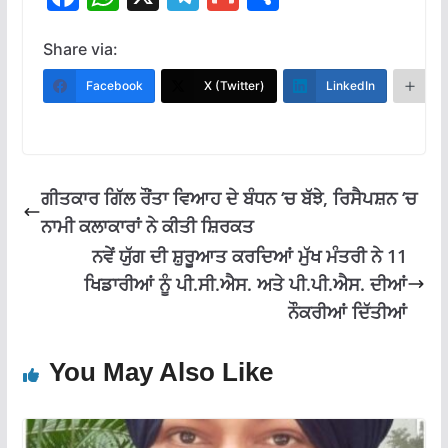
ac
h
el
m
h
e
at
e
ai
ar
Share via:
b
s
gr
l
e
Facebook
X (Twitter)
LinkedIn
M
o
A
a
o
p
m
k
p
ਗੀਤਕਾਰ ਗਿੱਲ ਰੌਂਤਾ ਵਿਆਹ ਦੇ ਬੰਧਨ ‘ਚ ਬੱਝੇ, ਰਿਸੈਪਸ਼ਨ ‘ਚ
ਨਾਮੀ ਕਲਾਕਾਰਾਂ ਨੇ ਕੀਤੀ ਸ਼ਿਰਕਤ
ਨਵੇਂ ਯੁੱਗ ਦੀ ਸ਼ੁਰੂਆਤ ਕਰਦਿਆਂ ਮੁੱਖ ਮੰਤਰੀ ਨੇ 11
ਖਿਡਾਰੀਆਂ ਨੂੰ ਪੀ.ਸੀ.ਐਸ. ਅਤੇ ਪੀ.ਪੀ.ਐਸ. ਦੀਆਂ
ਨੌਕਰੀਆਂ ਦਿੱਤੀਆਂ
You May Also Like