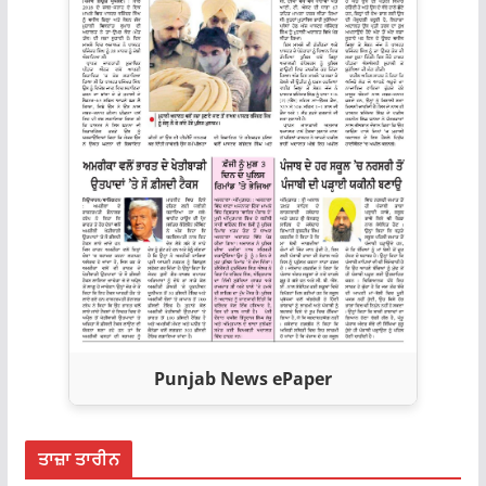
Punjab News ePaper
ਤਾਜ਼ਾ ਤਾਰੀਨ