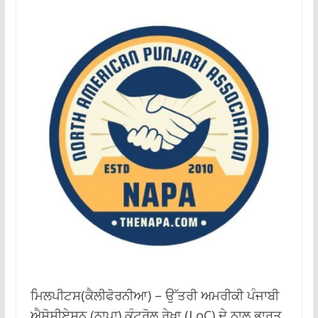
ਮਿਲਪੀਟਸ(ਕੈਲੀਫੋਰਨੀਆ) – ਉੱਤਰੀ ਅਮਰੀਕੀ ਪੰਜਾਬੀ
ਐਸੋਸੀਏਸ਼ਨ (ਨਾਪਾ) ਕੰਟਰੋਲ ਰੇਖਾ (LoC) ਦੇ ਨਾਲ ਭਾਰਤ