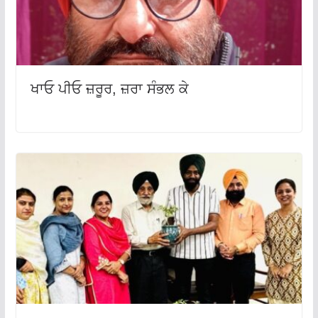
ਖਾਓ ਪੀਓ ਜ਼ਰੂਰ, ਜ਼ਰਾ ਸੰਭਲ ਕੇ