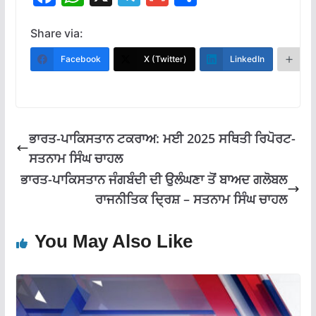
ac
h
el
m
h
e
at
e
ai
ar
Share via:
b
s
gr
l
e
Facebook
X (Twitter)
LinkedIn
M
o
A
a
o
p
m
k
p
ਭਾਰਤ-ਪਾਕਿਸਤਾਨ ਟਕਰਾਅ: ਮਈ 2025 ਸਥਿਤੀ ਰਿਪੋਰਟ-
ਸਤਨਾਮ ਸਿੰਘ ਚਾਹਲ
ਭਾਰਤ-ਪਾਕਿਸਤਾਨ ਜੰਗਬੰਦੀ ਦੀ ਉਲੰਘਣਾ ਤੋਂ ਬਾਅਦ ਗਲੋਬਲ
ਰਾਜਨੀਤਿਕ ਦ੍ਰਿਸ਼ – ਸਤਨਾਮ ਸਿੰਘ ਚਾਹਲ
You May Also Like