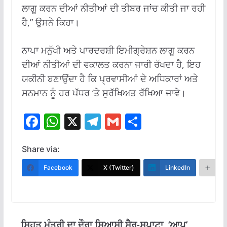
ਲਾਗੂ ਕਰਨ ਦੀਆਂ ਨੀਤੀਆਂ ਦੀ ਤੀਬਰ ਜਾਂਚ ਕੀਤੀ ਜਾ ਰਹੀ
ਹੈ,” ਉਸਨੇ ਕਿਹਾ।
ਨਾਪਾ ਮਨੁੱਖੀ ਅਤੇ ਪਾਰਦਰਸ਼ੀ ਇਮੀਗ੍ਰੇਸ਼ਨ ਲਾਗੂ ਕਰਨ
ਦੀਆਂ ਨੀਤੀਆਂ ਦੀ ਵਕਾਲਤ ਕਰਨਾ ਜਾਰੀ ਰੱਖਦਾ ਹੈ, ਇਹ
ਯਕੀਨੀ ਬਣਾਉਂਦਾ ਹੈ ਕਿ ਪ੍ਰਵਾਸੀਆਂ ਦੇ ਅਧਿਕਾਰਾਂ ਅਤੇ
ਸਨਮਾਨ ਨੂੰ ਹਰ ਪੱਧਰ ‘ਤੇ ਸੁਰੱਖਿਅਤ ਰੱਖਿਆ ਜਾਵੇ।
F
W
X
T
G
S
ac
h
el
m
h
e
at
e
ai
ar
Share via:
b
s
gr
l
e
Facebook
X (Twitter)
LinkedIn
M
o
A
a
o
p
m
k
p
ਸਿਹਤ ਮੰਤਰੀ ਦਾ ਦੌਰਾ ਸਿਆਸੀ ਸੈਰ-ਸਪਾਟਾ, ‘ਆਪ’