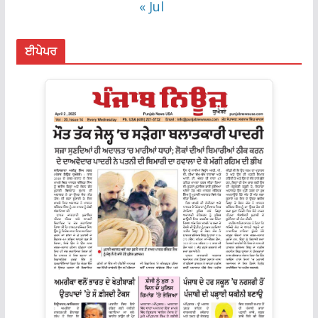
« Jul
ਈਪੇਪਰ