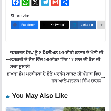
F
W
X
T
G
S
ac
h
el
m
h
e
at
e
ai
ar
Share via:
b
s
gr
l
e
Facebook
X (Twitter)
LinkedIn
M
o
A
a
o
p
m
k
p
ਜਸਕਰਨ ਸਿੰਘ ਨੂੰ 8 ਮਿਲੀਅਨ ਅਮਰੀਕੀ ਡਾਲਰ ਦੇ ਮੌਲੀ ਦੀ
ਤਸਕਰੀ ਦੇ ਦੋਸ਼ ਵਿੱਚ ਅਮਰੀਕਾ ਵਿੱਚ 17 ਸਾਲ ਦੀ ਕੈਦ ਦੀ
ਸਜ਼ਾ ਸੁਣਾਈ
ਭਾਖੜਾ ਡੈਮ ਪਰਬੰਧਕਾਂ ਦੇ ਭੈੜੇ ਪਰਬੰਧ ਕਾਰਣ ਹੀ ਪੰਜਾਬ ਵਿਚ
ਹੜ ਆਏ-ਸਤਨਾਮ ਸਿੰਘ ਚਾਹਲ
You May Also Like