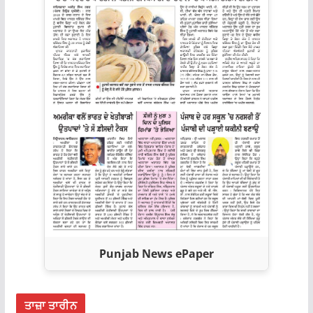
Punjab News ePaper
ਤਾਜ਼ਾ ਤਾਰੀਨ