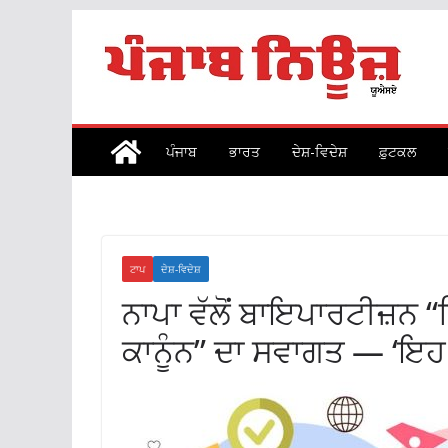
Skip
to
content
ਪੰਜਾਬ
ਭਾਰਤ
ਦੇਸ਼-ਵਿਦੇਸ਼
ਫ਼ੁਟਕਲ
ਟਾਪ
ਦੇਸ਼-ਵਿਦੇਸ਼
ਨਾਪਾ ਵੱਲੋਂ ਬਾਇਪਾਰਟੀਜ਼ਨ 
ਕਾਨੂੰਨ” ਦਾ ਸਵਾਗਤ — ‘ਇਹ ਕਾ