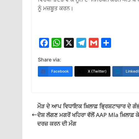
ਨੂੰ ਮਜ਼ਬੂਤ ਕਰਨ।
F
W
X
T
G
S
ac
h
el
m
h
e
at
e
ai
ar
Share via:
b
s
gr
l
e
Facebook
X (Twitter)
LinkedI
o
A
a
o
p
m
k
p
ਮੌੜ ਦੇ ਆਪ ਵਿਧਾਇਕ ਖ਼ਿਲਾਫ਼ ਭ੍ਰਿਸ਼ਟਾਚਾਰ ਦੇ ਗੰ
ਦੋਸ਼ ਲੱਗਣ ਮਗਰੋਂ ਖਹਿਰਾ ਵੱਲੋਂ AAP Mla ਖ਼ਿਲਾਫ਼ ਕ
ਦਰਜ਼ ਕਰਨ ਦੀ ਮੰਗ