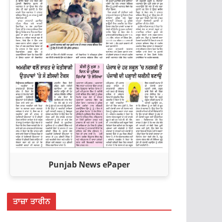
Punjab News ePaper
ਤਾਜ਼ਾ ਤਾਰੀਨ