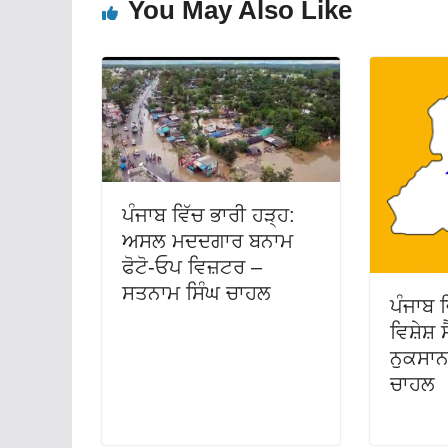
You May Also Like
ਪੰਜਾਬ ਵਿੱਚ ਭਾਰੀ ਹੜ੍ਹ:
ਅਸਲ ਮਦਦਗਾਰ ਬਨਾਮ
ਫੋਟੋ-ਓਪ ਵਿਜ਼ਟਰ –
ਸਤਨਾਮ ਸਿੰਘ ਚਾਹਲ
ਪੰਜਾਬ 
ਵਿਸ਼ੇਸ਼
ਨੁਕਸਾਨ
ਚਾਹਲ