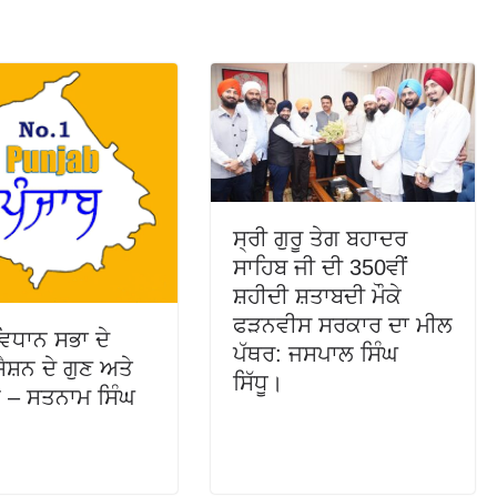
ਸ੍ਰੀ ਗੁਰੂ ਤੇਗ ਬਹਾਦਰ
ਸਾਹਿਬ ਜੀ ਦੀ 350ਵੀਂ
ਸ਼ਹੀਦੀ ਸ਼ਤਾਬਦੀ ਮੌਕੇ
ਫੜਨਵੀਸ ਸਰਕਾਰ ਦਾ ਮੀਲ
ਵਿਧਾਨ ਸਭਾ ਦੇ
ਪੱਥਰ: ਜਸਪਾਲ ਸਿੰਘ
 ਸੈਸ਼ਨ ਦੇ ਗੁਣ ਅਤੇ
ਸਿੱਧੂ।
 – ਸਤਨਾਮ ਸਿੰਘ