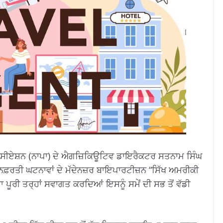
ੋਸੀਏਸ਼ਨ (ਨਾਪਾ) ਦੇ ਐਗਜ਼ਿਕਿਊਟਿਵ ਡਾਇਰੈਕਟਰ ਸਤਨਾਮ ਸਿੰਘ
ਂ ਨਫ਼ਰਤੀ ਘਟਨਾਵਾਂ ਦੇ ਮੱਦੇਨਜ਼ਰ ਬਾਇਪਾਰਟੀਜ਼ਨ “ਸਿੱਖ ਅਮਰੀਕੀ
ਾ ਪੂਰੀ ਤਰ੍ਹਾਂ ਸਵਾਗਤ ਕਰਦਿਆਂ ਇਸਨੂੰ ਸਮੇਂ ਦੀ ਸਭ ਤੋਂ ਵੱਡੀ