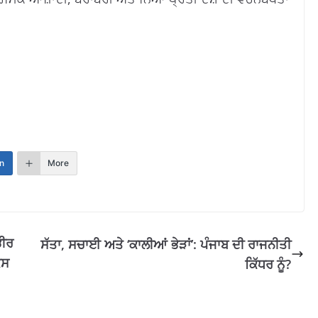
n
More
ਭੀਰ
ਸੱਤਾ, ਸਚਾਈ ਅਤੇ ‘ਕਾਲੀਆਂ ਭੇੜਾਂ’: ਪੰਜਾਬ ਦੀ ਰਾਜਨੀਤੀ
ੇਸ
ਕਿੱਧਰ ਨੂੰ?