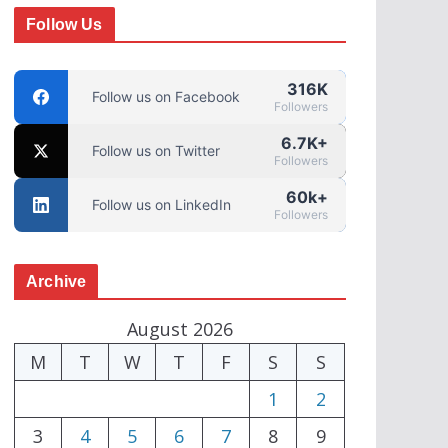
Follow Us
316K
Follow us on Facebook
Followers
6.7K+
Follow us on Twitter
Followers
60k+
Follow us on LinkedIn
Followers
Archive
August 2026
M
T
W
T
F
S
S
1
2
3
4
5
6
7
8
9