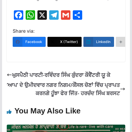
F
W
X
T
G
S
ac
h
el
m
h
e
at
e
ai
ar
Share via:
b
s
gr
l
e
Facebook
X (Twitter)
LinkedIn
M
o
A
a
o
p
m
k
p
ਘੁਸਪੈਠੀ ਪਾਰਟੀ-ਰਵਿੰਦਰ ਸਿੰਘ ਕੁੰਦਰਾ ਕੌਵੈਂਟਰੀ ਯੂ ਕੇ
‘ਆਪ’ ਦੇ ਉਮੀਦਵਾਰ ਨਗਰ ਨਿਗਮ/ਕੌਂਸਲ ਚੋਣਾਂ ਵਿੱਚ ਪ੍ਰਾਪਤ
ਕਰਨਗੇ ਹੂੰਝਾ ਫੇਰ ਜਿੱਤ- ਹਰਚੰਦ ਸਿੰਘ ਬਰਸਟ
You May Also Like