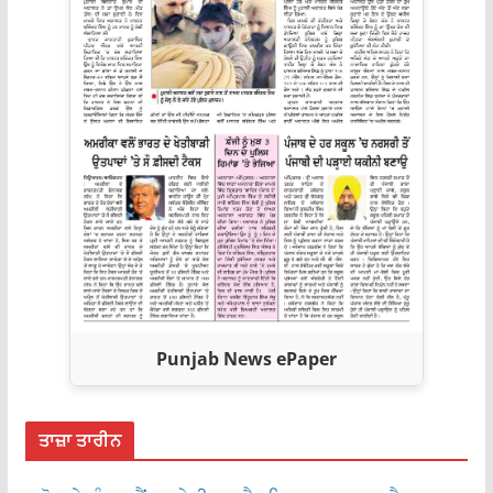
Punjab News ePaper
ਤਾਜ਼ਾ ਤਾਰੀਨ