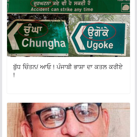
ਬੁੱਧ ਚਿੰਤਨ/ ਆਓ ! ਪੰਜਾਬੀ ਭਾਸ਼ਾ ਦਾ ਕਤਲ ਕਰੀਏ
!