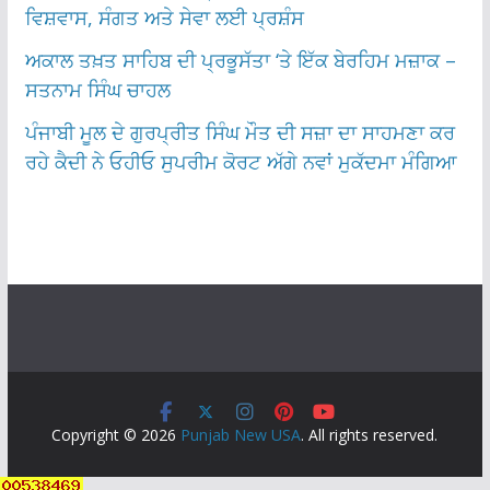
ਵਿਸ਼ਵਾਸ, ਸੰਗਤ ਅਤੇ ਸੇਵਾ ਲਈ ਪ੍ਰਸ਼ੰਸ
ਅਕਾਲ ਤਖ਼ਤ ਸਾਹਿਬ ਦੀ ਪ੍ਰਭੂਸੱਤਾ ‘ਤੇ ਇੱਕ ਬੇਰਹਿਮ ਮਜ਼ਾਕ –
ਸਤਨਾਮ ਸਿੰਘ ਚਾਹਲ
ਪੰਜਾਬੀ ਮੂਲ ਦੇ ਗੁਰਪ੍ਰੀਤ ਸਿੰਘ ਮੌਤ ਦੀ ਸਜ਼ਾ ਦਾ ਸਾਹਮਣਾ ਕਰ
ਰਹੇ ਕੈਦੀ ਨੇ ਓਹੀਓ ਸੁਪਰੀਮ ਕੋਰਟ ਅੱਗੇ ਨਵਾਂ ਮੁਕੱਦਮਾ ਮੰਗਿਆ
Copyright © 2026
Punjab New USA
. All rights reserved.