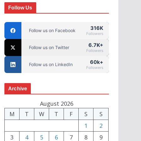
Follow Us
316K
Follow us on Facebook
Followers
6.7K+
Follow us on Twitter
Followers
60k+
Follow us on LinkedIn
Followers
Archive
August 2026
M
T
W
T
F
S
S
1
2
3
4
5
6
7
8
9