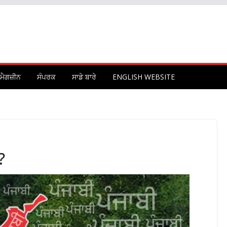
ਮੈਗਜ਼ੀਨ
ਸੰਪਰਕ
ਸਾਡੇ ਬਾਰੇ
ENGLISH WEBSITE
?