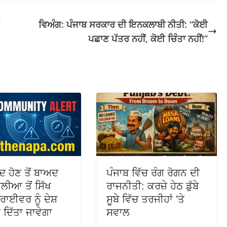
ਵਿਅੰਗ: ਪੰਜਾਬ ਸਰਕਾਰ ਦੀ ਇਨਕਲਾਬੀ ਨੀਤੀ: “ਕੋਈ
ਪਛਾਣ ਪੱਤਰ ਨਹੀਂ, ਕੋਈ ਚਿੰਤਾ ਨਹੀਂ!”
ੱਦ ਹੋਣ ਤੋਂ ਬਾਅਦ
ਪੰਜਾਬ ਵਿੱਚ ਰੰਗ ਰੋਗਨ ਦੀ
ਲੀਆ ਤੋਂ ਸਿੱਖ
ਰਾਜਨੀਤੀ: ਕਰਜ਼ੇ ਹੇਠ ਡੁੱਬੇ
ਰਾਈਵਰ ਨੂੰ ਦੇਸ਼
ਸੂਬੇ ਵਿੱਚ ਤਰਜੀਹਾਂ ’ਤੇ
 ਦਿੱਤਾ ਜਾਵੇਗਾ
ਸਵਾਲ