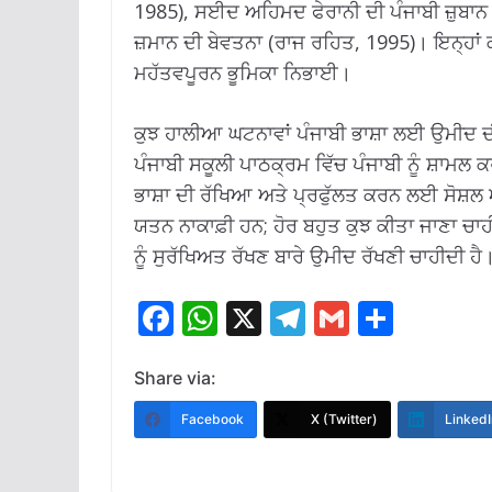
1985), ਸਈਦ ਅਹਿਮਦ ਫੇਰਾਨੀ ਦੀ ਪੰਜਾਬੀ ਜ਼ੁਬਾਨ ਨ
ਜ਼ਮਾਨ ਦੀ ਬੇਵਤਨਾ (ਰਾਜ ਰਹਿਤ, 1995)। ਇਨ੍ਹਾਂ ਕ
ਮਹੱਤਵਪੂਰਨ ਭੂਮਿਕਾ ਨਿਭਾਈ।
ਕੁਝ ਹਾਲੀਆ ਘਟਨਾਵਾਂ ਪੰਜਾਬੀ ਭਾਸ਼ਾ ਲਈ ਉਮੀਦ ਦੀ 
ਪੰਜਾਬੀ ਸਕੂਲੀ ਪਾਠਕ੍ਰਮ ਵਿੱਚ ਪੰਜਾਬੀ ਨੂੰ ਸ਼ਾਮ
ਭਾਸ਼ਾ ਦੀ ਰੱਖਿਆ ਅਤੇ ਪ੍ਰਫੁੱਲਤ ਕਰਨ ਲਈ ਸੋਸ਼ਲ
ਯਤਨ ਨਾਕਾਫ਼ੀ ਹਨ; ਹੋਰ ਬਹੁਤ ਕੁਝ ਕੀਤਾ ਜਾਣਾ ਚਾਹੀ
ਨੂੰ ਸੁਰੱਖਿਅਤ ਰੱਖਣ ਬਾਰੇ ਉਮੀਦ ਰੱਖਣੀ ਚਾਹੀਦੀ ਹੈ
F
W
X
T
G
S
ac
h
el
m
h
e
at
e
ai
ar
Share via:
b
s
gr
l
e
Facebook
X (Twitter)
LinkedI
o
A
a