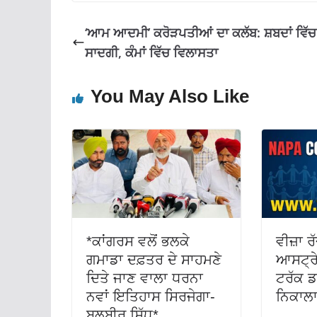
o
p
m
k
p
‘ਆਮ ਆਦਮੀ’ ਕਰੋੜਪਤੀਆਂ ਦਾ ਕਲੱਬ: ਸ਼ਬਦਾਂ ਵਿੱਚ
ਸਾਦਗੀ, ਕੰਮਾਂ ਵਿੱਚ ਵਿਲਾਸਤਾ
You May Also Like
*ਕਾਂਗਰਸ ਵਲੋਂ ਭਲਕੇ
ਵੀਜ਼ਾ ਰ
ਗਮਾਡਾ ਦਫ਼ਤਰ ਦੇ ਸਾਹਮਣੇ
ਆਸਟ੍ਰੇ
ਦਿਤੇ ਜਾਣ ਵਾਲਾ ਧਰਨਾ
ਟਰੱਕ ਡ
ਨਵਾਂ ਇਤਿਹਾਸ ਸਿਰਜੇਗਾ-
ਨਿਕਾਲਾ
ਬਲਬੀਰ ਸਿੱਧੂ*