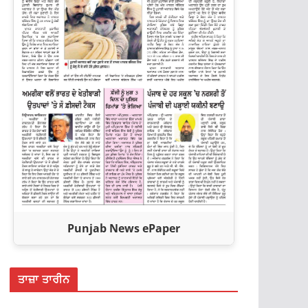
Punjab News ePaper
ਤਾਜ਼ਾ ਤਾਰੀਨ