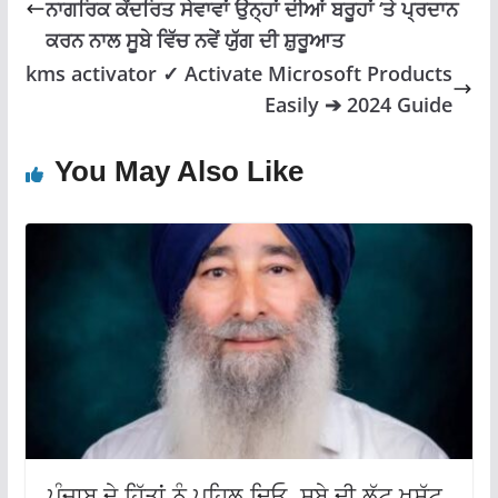
ਨਾਗਰਿਕ ਕੇਂਦਰਿਤ ਸੇਵਾਵਾਂ ਉਨ੍ਹਾਂ ਦੀਆਂ ਬਰੂਹਾਂ ‘ਤੇ ਪ੍ਰਦਾਨ
ਕਰਨ ਨਾਲ ਸੂਬੇ ਵਿੱਚ ਨਵੇਂ ਯੁੱਗ ਦੀ ਸ਼ੁਰੂਆਤ
kms activator ✓ Activate Microsoft Products
Easily ➔ 2024 Guide
You May Also Like
ਪੰਜਾਬ ਦੇ ਹਿੱਤਾਂ ਨੂੰ ਪਹਿਲ ਦਿਓ, ਸੂਬੇ ਦੀ ਲੁੱਟ ਖਸੁੱਟ