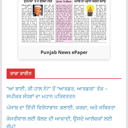
Punjab News ePaper
ਤਾਜ਼ਾ ਤਾਰੀਨ
“ਆ ਬਾਈ, ਕੀ ਹਾਲ ਨੇ?” ਤੋਂ “ਆਰਡਰ, ਆਰਡਰ!” ਤੱਕ –
ਸਪੀਕਰ ਸੰਧਵਾਂ ਦਾ ਮਹਾਨ ਪਰਿਵਰਤਨ
ਪੰਜਾਬ ਦਾ ਵਿੱਤੀ ਵਿਰੋਧਾਭਾਸ: ਭਲਾਈ, ਕਰਜ਼ਾ, ਅਤੇ ਸਥਿਰਤਾ
ਕੇਜਰੀਵਾਲ ਲਈ ਬੋਲਣ ਦੀ ਆਜ਼ਾਦੀ, ਉਸਦੇ ਆਲੋਚਕਾਂ ਲਈ
ਚੁੱਪ?