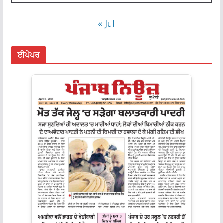
« Jul
ਈਪੇਪਰ