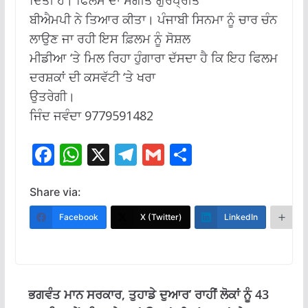
ਦਿੱਤੀ ਹੈ। ਫਿਲਮ ਦਾ ਸੰਗੀਤ ਗੁਰਪ੍ਰੀਤ
ਬੀਐਮਪੀ ਨੇ ਤਿਆਰ ਕੀਤਾ। ਪੰਜਾਬੀ ਸਿਨਮਾ ਨੂੰ ਚਾਰ ਚੰਨ
ਲਾਉਣ ਜਾ ਰਹੀ ਇਸ ਫ਼ਿਲਮ ਨੂੰ ਸੋਸ਼ਲ
ਮੀਡੀਆ ‘ਤੇ ਮਿਲ ਰਿਹਾ ਹੁੰਗਾਰਾ ਦੱਸਦਾ ਹੈ ਕਿ ਇਹ ਫਿਲਮ
ਦਰਸ਼ਕਾਂ ਦੀ ਕਸਵੱਟੀ ‘ਤੇ ਖਰਾ
ਉਤਰੇਗੀ।
ਜਿੰਦ ਜਵੰਦਾ 9779591482
F
W
X
T
G
S
ac
h
el
m
h
e
at
e
ai
ar
Share via:
b
s
gr
l
e
Facebook
X (Twitter)
LinkedIn
M
o
A
a
o
p
m
k
p
ਭਗਵੰਤ ਮਾਨ ਸਰਕਾਰ, ਤੁਹਾਡੇ ਦੁਆਰ’ ਰਾਹੀਂ ਲੋਕਾਂ ਨੂੰ 43