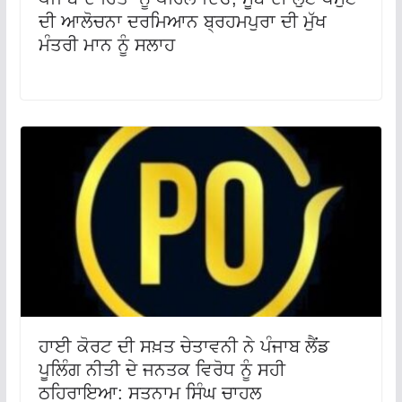
ਦੀ ਆਲੋਚਨਾ ਦਰਮਿਆਨ ਬ੍ਰਹਮਪੁਰਾ ਦੀ ਮੁੱਖ
ਮੰਤਰੀ ਮਾਨ ਨੂੰ ਸਲਾਹ
ਹਾਈ ਕੋਰਟ ਦੀ ਸਖ਼ਤ ਚੇਤਾਵਨੀ ਨੇ ਪੰਜਾਬ ਲੈਂਡ
ਪੂਲਿੰਗ ਨੀਤੀ ਦੇ ਜਨਤਕ ਵਿਰੋਧ ਨੂੰ ਸਹੀ
ਠਹਿਰਾਇਆ: ਸਤਨਾਮ ਸਿੰਘ ਚਾਹਲ