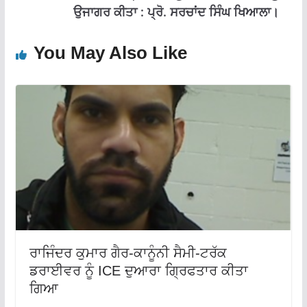
ਉਜਾਗਰ ਕੀਤਾ : ਪ੍ਰੋ. ਸਰਚਾਂਦ ਸਿੰਘ ਖਿਆਲਾ।
You May Also Like
ਰਾਜਿੰਦਰ ਕੁਮਾਰ ਗੈਰ-ਕਾਨੂੰਨੀ ਸੈਮੀ-ਟਰੱਕ
ਡਰਾਈਵਰ ਨੂੰ ICE ਦੁਆਰਾ ਗ੍ਰਿਫਤਾਰ ਕੀਤਾ
ਗਿਆ