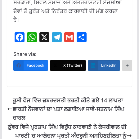
ਸਰਕਾਰਾਂ, ਸਿਵਲ ਸਮਾਜ ਅਤੇ ਅੰਤਰਰਾਸ਼ਟਰੀ ਏਜੰਸੀਆਂ
ਦੋਵਾਂ ਤੋਂ ਤੁਰੰਤ ਅਤੇ ਨਿਰੰਤਰ ਕਾਰਵਾਈ ਦੀ ਮੰਗ ਕਰਦਾ
ਹੈ।
F
W
X
T
G
S
ac
h
el
m
h
e
at
e
ai
ar
Share via:
b
s
gr
l
e
Facebook
X (Twitter)
LinkedIn
M
o
A
a
o
p
m
k
p
ਰੂਸੀ ਫੌਜ ਵਿੱਚ ਜ਼ਬਰਦਸਤੀ ਭਰਤੀ ਕੀਤੇ ਗਏ 14 ਲਾਪਤਾ
ਭਾਰਤੀ ਨੌਜਵਾਨਾਂ ਦਾ ਪਤਾ ਲਗਾਇਆ ਜਾਵੇ-ਸਤਨਾਮ ਸਿੰਘ
ਚਾਹਲ
ਕੁੰਵਰ ਵਿਜੇ ਪ੍ਰਤਾਪ ਸਿੰਘ ਵਿਰੁੱਧ ਕਾਰਵਾਈ ਨੇ ਕੇਜਰੀਵਾਲ ਦੀ
ਪਾਰਟੀ ’ਚ ਆਲੋਚਨਾ ਪ੍ਰਤੀ ਅੰਦਰੂਨੀ ਅਸਹਿਣਸ਼ੀਲਤਾ ਨੂੰ