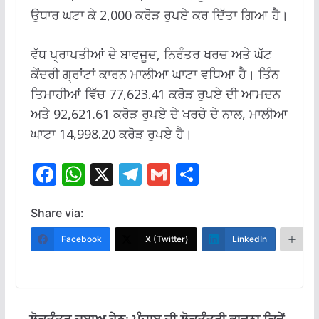
ਉਧਾਰ ਘਟਾ ਕੇ 2,000 ਕਰੋੜ ਰੁਪਏ ਕਰ ਦਿੱਤਾ ਗਿਆ ਹੈ।
ਵੱਧ ਪ੍ਰਾਪਤੀਆਂ ਦੇ ਬਾਵਜੂਦ, ਨਿਰੰਤਰ ਖਰਚ ਅਤੇ ਘੱਟ
ਕੇਂਦਰੀ ਗ੍ਰਾਂਟਾਂ ਕਾਰਨ ਮਾਲੀਆ ਘਾਟਾ ਵਧਿਆ ਹੈ। ਤਿੰਨ
ਤਿਮਾਹੀਆਂ ਵਿੱਚ 77,623.41 ਕਰੋੜ ਰੁਪਏ ਦੀ ਆਮਦਨ
ਅਤੇ 92,621.61 ਕਰੋੜ ਰੁਪਏ ਦੇ ਖਰਚੇ ਦੇ ਨਾਲ, ਮਾਲੀਆ
ਘਾਟਾ 14,998.20 ਕਰੋੜ ਰੁਪਏ ਹੈ।
F
W
X
T
G
S
ac
h
el
m
h
e
at
e
ai
ar
Share via:
b
s
gr
l
e
Facebook
X (Twitter)
LinkedIn
M
o
A
a
o
p
m
k
p