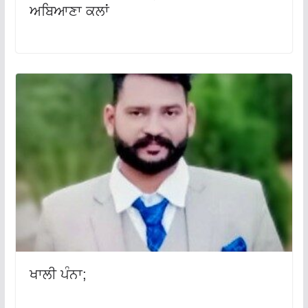
ਅਬਿਆਣਾ ਕਲਾਂ
ਖਾਲੀ ਪੰਨਾ;