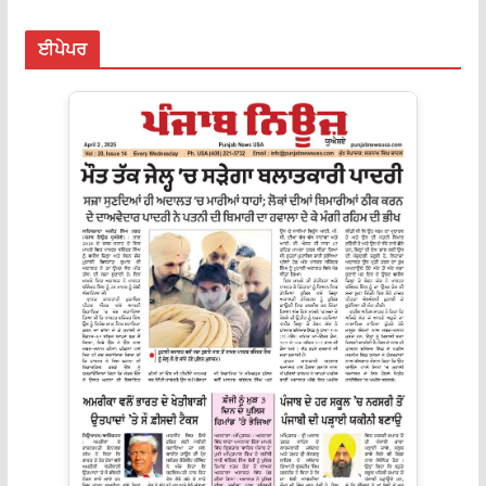
ਈਪੇਪਰ