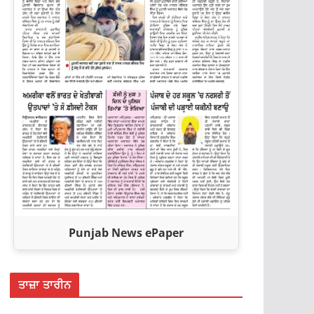
Punjab News ePaper
ਤਾਜ਼ਾ ਤਾਰੀਨ