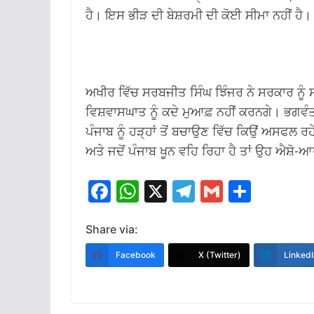
ਹੈ। ਇਸ ਭੀੜ ਦੀ ਬੇਸ਼ਰਮੀ ਦੀ ਕੋਈ ਸੀਮਾ ਨਹੀਂ ਹੈ।
ਅਖੀਰ ਵਿੱਚ ਸਰਬਜੀਤ ਸਿੰਘ ਝਿੰਜਰ ਨੇ ਸਰਕਾਰ ਨੂੰ ਸ
ਵਿਸ਼ਵਾਸਘਾਤ ਨੂੰ ਕਦੇ ਮੁਆਫ਼ ਨਹੀਂ ਕਰਨਗੇ। ਭਗਵੰਤ
ਪੰਜਾਬ ਨੂੰ ਹੜ੍ਹਾਂ ਤੋਂ ਬਚਾਉਣ ਵਿੱਚ ਕਿਉਂ ਅਸਫਲ ਰਹ
ਅਤੇ ਜਦੋਂ ਪੰਜਾਬ ਖੂਨ ਵਹਿ ਰਿਹਾ ਹੈ ਤਾਂ ਉਹ ਐਸ਼ੋ
F
W
X
T
G
S
ac
h
el
m
h
e
at
e
ai
ar
Share via:
b
s
gr
l
e
Facebook
X (Twitter)
LinkedI
o
A
a
o
p
m