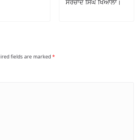
ਸਰਚਾਂਦ ਸਿੰਘ ਖਿਆਲਾ।
ired fields are marked
*