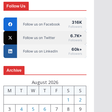
Follow Us
316K
Follow us on Facebook
Followers
6.7K+
Follow us on Twitter
Followers
60k+
Follow us on LinkedIn
Followers
Archive
August 2026
M
T
W
T
F
S
S
1
2
3
4
5
6
7
8
9