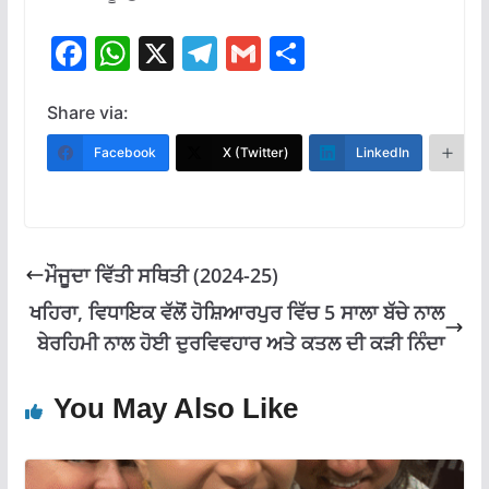
F
W
X
T
G
S
ac
h
el
m
h
e
at
e
ai
ar
Share via:
b
s
gr
l
e
Facebook
X (Twitter)
LinkedIn
M
o
A
a
o
p
m
k
p
ਮੌਜੂਦਾ ਵਿੱਤੀ ਸਥਿਤੀ (2024-25)
ਖਹਿਰਾ, ਵਿਧਾਇਕ ਵੱਲੋਂ ਹੋਸ਼ਿਆਰਪੁਰ ਵਿੱਚ 5 ਸਾਲਾ ਬੱਚੇ ਨਾਲ
ਬੇਰਹਿਮੀ ਨਾਲ ਹੋਈ ਦੁਰਵਿਵਹਾਰ ਅਤੇ ਕਤਲ ਦੀ ਕੜੀ ਨਿੰਦਾ
You May Also Like