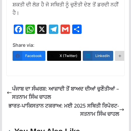
ਸ਼ਕਤੀ ਦੀ ਲੋੜ ਹੈ ਜੋ ਸਥਿਤੀ ਨੂੰ ਚੁਣੌਤੀ ਦੇਣ ਤੋਂ ਡਰਦੀ ਨਹੀਂ
ਹੈ।
F
W
X
T
G
S
ac
h
el
m
h
e
at
e
ai
ar
Share via:
b
s
gr
l
e
Facebook
X (Twitter)
LinkedIn
M
o
A
a
o
p
m
k
p
ਪੰਜਾਬ ਦਾ ਸੰਘਰਸ਼: ਆਜ਼ਾਦੀ ਤੋਂ ਬਾਅਦ ਦੀਆਂ ਚੁਣੌਤੀਆਂ –
ਸਤਨਾਮ ਸਿੰਘ ਚਾਹਲ
ਭਾਰਤ-ਪਾਕਿਸਤਾਨ ਟਕਰਾਅ: ਮਈ 2025 ਸਥਿਤੀ ਰਿਪੋਰਟ-
ਸਤਨਾਮ ਸਿੰਘ ਚਾਹਲ