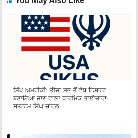
You May Also Like
ਸਿੱਖ ਅਮਰੀਕੀ: ਤੀਜਾ ਸਭ ਤੋਂ ਵੱਧ ਨਿਸ਼ਾਨਾ
ਬਣਾਇਆ ਜਾਣ ਵਾਲਾ ਧਾਰਮਿਕ ਭਾਈਚਾਰਾ-
ਸਤਨਾਮ ਸਿੰਘ ਚਾਹਲ