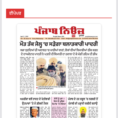
ਈਪੇਪਰ