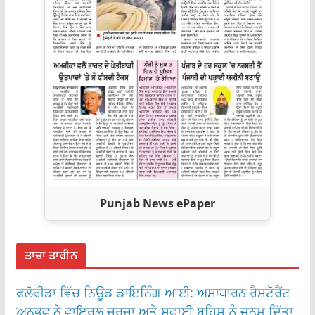
Punjab News ePaper
ਤਾਜ਼ਾ ਤਾਰੀਨ
ਫਲੋਰੀਡਾ ਵਿੱਚ ਨਿਊਡ ਡਾਇਨਿੰਗ ਆਈ: ਅਸਾਧਾਰਨ ਰੈਸਟੋਰੈਂਟ
ਅਨੁਭਵ ਨੇ ਵਾਇਰਲ ਚਰਚਾ ਅਤੇ ਸਫਾਈ ਬਹਿਸ ਨੂੰ ਜਨਮ ਦਿੱਤਾ