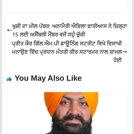
o
A
a
o
p
m
k
p
ਖੁਸ਼ੀ ਦਾ ਮੀਲ ਪੱਥਰ: ਅਨਾਮੈਰੀ ਐਵਿਲਾ ਫਾਰੀਆਸ ਨੇ ਜ਼ਿਲ੍ਹਾ
15 ਲਈ ਅਸੈਂਬਲੀ ਮੈਂਬਰ ਵਜੋਂ ਸਹੁੰ ਚੁੱਕੀ
ਪ੍ਰੀਤ ਕੌਰ ਗਿੱਲ ਐਮ.ਪੀ ਡਾਊਨਿੰਗ ਸਟਰੀਟ ਵਿਖੇ ਵਿਸਾਖੀ
ਮਨਾਉਣ ਵਿੱਚ ਪ੍ਰਧਾਨ ਮੰਤਰੀ ਕੀਰ ਸਟਾਰਮਰ ਨਾਲ ਸ਼ਾਮਲ
ਹੋਈ
You May Also Like