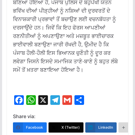
ਬਣਿਆ ਹੋਇਆ ਹੈ, ਪੰਜਾਬ ਪੁਲਿਸ ਦੇ ਬਹੁਪੱਖੀ ਯਤਨ
ਭਵਿੱਖ ਦੀਆਂ ਪੀੜ੍ਹੀਆਂ ਨੂੰ ਨਸ਼ਿਆਂ ਦੀ ਦੁਰਵਰਤੋਂ ਦੇ
ਵਿਨਾਸ਼ਕਾਰੀ ਪ੍ਰਭਾਵਾਂ ਤੋਂ ਬਚਾਉਣ ਲਈ ਵਚਨਬੱਧਤਾ ਨੂੰ
ਦਰਸਾਉਂਦੇ ਹਨ। ਜਿਵੇਂ ਕਿ ਇਹ ਫੋਰਸ ਆਪਣੀਆਂ
ਰਣਨੀਤੀਆਂ ਨੂੰ ਅਪਣਾਉਣਾ ਅਤੇ ਮਜ਼ਬੂਤ ​​ਭਾਈਚਾਰਕ
ਭਾਈਵਾਲੀ ਬਣਾਉਣਾ ਜਾਰੀ ਰੱਖਦੀ ਹੈ, ਉਮੀਦ ਹੈ ਕਿ
ਪੰਜਾਬ ਹੌਲੀ-ਹੌਲੀ ਇਸ ਭਿਆਨਕ ਚੁਣੌਤੀ ਨੂੰ ਦੂਰ ਕਰ
ਲਵੇਗਾ ਜਿਸਨੇ ਇਸਦੇ ਸਮਾਜਿਕ ਤਾਣੇ-ਬਾਣੇ ਨੂੰ ਬਹੁਤ ਲੰਬੇ
ਸਮੇਂ ਤੋਂ ਖ਼ਤਰਾ ਬਣਾਇਆ ਹੋਇਆ ਹੈ।
F
W
X
T
G
S
ac
h
el
m
h
e
at
e
ai
ar
Share via:
b
s
gr
l
e
Facebook
X (Twitter)
LinkedIn
M