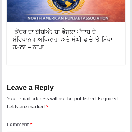
“ਕੇਂਦਰ ਦਾ ਬੀਬੀਐਮਬੀ ਫੈਸਲਾ ਪੰਜਾਬ ਦੇ
ਸੰਵਿਧਾਨਕ ਅਧਿਕਾਰਾਂ ਅਤੇ ਸੰਘੀ ਢਾਂਚੇ ‘ਤੇ ਸਿੱਧਾ
ਹਮਲਾ – ਨਾਪਾ
Leave a Reply
Your email address will not be published.
Required
fields are marked
*
Comment
*