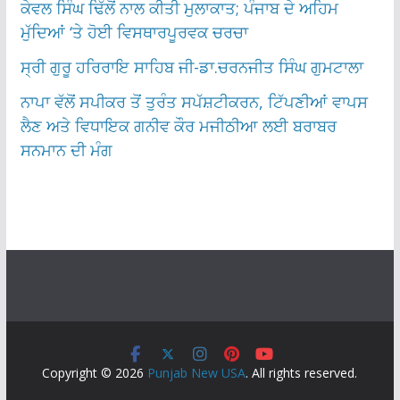
ਕੇਵਲ ਸਿੰਘ ਢਿੱਲੋਂ ਨਾਲ ਕੀਤੀ ਮੁਲਾਕਾਤ; ਪੰਜਾਬ ਦੇ ਅਹਿਮ
ਮੁੱਦਿਆਂ ‘ਤੇ ਹੋਈ ਵਿਸਥਾਰਪੂਰਵਕ ਚਰਚਾ
ਸ੍ਰੀ ਗੁਰੂ ਹਰਿਰਾਇ ਸਾਹਿਬ ਜੀ-ਡਾ.ਚਰਨਜੀਤ ਸਿੰਘ ਗੁਮਟਾਲਾ
ਨਾਪਾ ਵੱਲੋਂ ਸਪੀਕਰ ਤੋਂ ਤੁਰੰਤ ਸਪੱਸ਼ਟੀਕਰਨ, ਟਿੱਪਣੀਆਂ ਵਾਪਸ
ਲੈਣ ਅਤੇ ਵਿਧਾਇਕ ਗਨੀਵ ਕੌਰ ਮਜੀਠੀਆ ਲਈ ਬਰਾਬਰ
ਸਨਮਾਨ ਦੀ ਮੰਗ
Copyright © 2026
Punjab New USA
. All rights reserved.