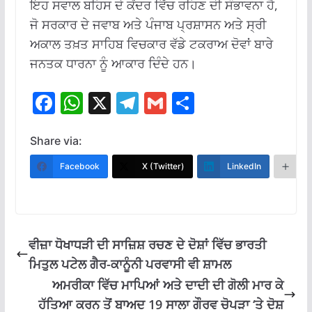
ਇਹ ਸਵਾਲ ਬਹਿਸ ਦੇ ਕੇਂਦਰ ਵਿੱਚ ਰਹਿਣ ਦੀ ਸੰਭਾਵਨਾ ਹੈ,
ਜੋ ਸਰਕਾਰ ਦੇ ਜਵਾਬ ਅਤੇ ਪੰਜਾਬ ਪ੍ਰਸ਼ਾਸਨ ਅਤੇ ਸ੍ਰੀ
ਅਕਾਲ ਤਖ਼ਤ ਸਾਹਿਬ ਵਿਚਕਾਰ ਵੱਡੇ ਟਕਰਾਅ ਦੋਵਾਂ ਬਾਰੇ
ਜਨਤਕ ਧਾਰਨਾ ਨੂੰ ਆਕਾਰ ਦਿੰਦੇ ਹਨ।
F
W
X
T
G
S
ac
h
el
m
h
e
at
e
ai
ar
Share via:
b
s
gr
l
e
Facebook
X (Twitter)
LinkedIn
M
o
A
a
o
p
m
k
p
ਵੀਜ਼ਾ ਧੋਖਾਧੜੀ ਦੀ ਸਾਜ਼ਿਸ਼ ਰਚਣ ਦੇ ਦੋਸ਼ਾਂ ਵਿੱਚ ਭਾਰਤੀ
ਮਿਤੁਲ ਪਟੇਲ ਗੈਰ-ਕਾਨੂੰਨੀ ਪਰਵਾਸੀ ਵੀ ਸ਼ਾਮਲ
ਅਮਰੀਕਾ ਵਿੱਚ ਮਾਪਿਆਂ ਅਤੇ ਦਾਦੀ ਦੀ ਗੋਲੀ ਮਾਰ ਕੇ
ਹੱਤਿਆ ਕਰਨ ਤੋਂ ਬਾਅਦ 19 ਸਾਲਾ ਗੌਰਵ ਚੋਪੜਾ ‘ਤੇ ਦੋਸ਼