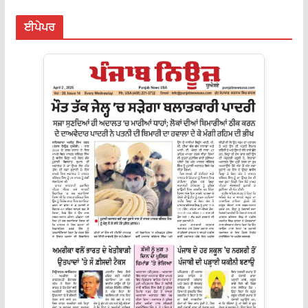
ਈਪੇਪਰ