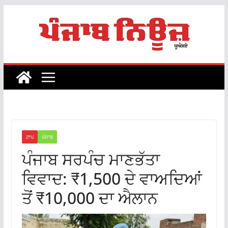
Skip
to
content
ਟਾਪ
ਪੰਜਾਬ
ਪੰਜਾਬ ਸਰਪੰਚ ਮਾਣਭੱਤਾ
ਵਿਵਾਦ: ₹1,500 ਦੇ ਵਾਅਦਿਆਂ
ਤੋਂ ₹10,000 ਦਾ ਐਲਾਨ