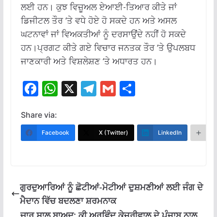
ਲਈ ਹਨ। ਕੁਝ ਵਿਜ਼ੂਅਲ ਏਆਈ-ਤਿਆਰ ਕੀਤੇ ਜਾਂ
ਡਿਜੀਟਲ ਤੌਰ ‘ਤੇ ਵਧੇ ਹੋਏ ਹੋ ਸਕਦੇ ਹਨ ਅਤੇ ਅਸਲ
ਘਟਨਾਵਾਂ ਜਾਂ ਵਿਅਕਤੀਆਂ ਨੂੰ ਦਰਸਾਉਂਦੇ ਨਹੀਂ ਹੋ ਸਕਦੇ
ਹਨ।ਪ੍ਰਗਟ ਕੀਤੇ ਗਏ ਵਿਚਾਰ ਜਨਤਕ ਤੌਰ ‘ਤੇ ਉਪਲਬਧ
ਜਾਣਕਾਰੀ ਅਤੇ ਵਿਸ਼ਲੇਸ਼ਣ ‘ਤੇ ਅਧਾਰਤ ਹਨ।
F
W
X
T
G
S
ac
h
el
m
h
e
at
e
ai
ar
Share via:
b
s
gr
l
e
Facebook
X (Twitter)
LinkedIn
M
o
A
a
o
p
m
k
p
ਗੁਰਦੁਆਰਿਆਂ ਨੂੰ ਛੋਟੀਆਂ-ਮੋਟੀਆਂ ਦੁਸ਼ਮਣੀਆਂ ਲਈ ਜੰਗ ਦੇ
ਮੈਦਾਨ ਵਿੱਚ ਬਦਲਣਾ ਸ਼ਰਮਨਾਕ
ਚਾਰ ਸਾਲ ਬਾਅਦ: ਕੀ ਅਰਵਿੰਦ ਕੇਜਰੀਵਾਲ ਦੇ ਪੰਜਾਬ ਨਾਲ