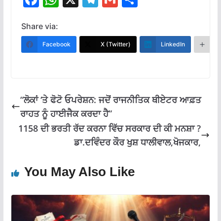
ac
h
el
m
h
e
at
e
ai
ar
Share via:
b
s
gr
l
e
Facebook
X (Twitter)
LinkedIn
M
o
A
a
o
p
m
k
p
“ਲੋਕਾਂ ‘ਤੇ ਫੋਟੋ ਓਪਰੇਸ਼ਨ: ਜਦੋਂ ਰਾਜਨੀਤਿਕ ਥੀਏਟਰ ਆਫ਼ਤ
ਰਾਹਤ ਨੂੰ ਹਾਈਜੈਕ ਕਰਦਾ ਹੈ”
1158 ਦੀ ਭਰਤੀ ਰੱਦ ਕਰਨਾ ਵਿੱਚ ਸਰਕਾਰ ਦੀ ਕੀ ਮਨਸ਼ਾ ?
ਡਾ.ਦਵਿੰਦਰ ਕੌਰ ਖੁਸ਼ ਧਾਲੀਵਾਲ,ਖੋਜਕਾਰ,
You May Also Like