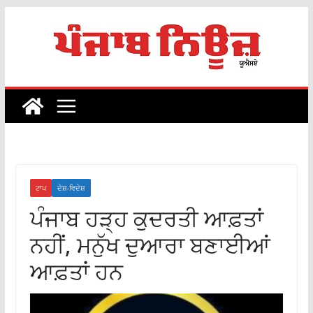
Skip
to
content
ਟਾਪ
ਦੇਸ਼-ਵਿਦੇਸ਼
ਪੰਜਾਬ ਹੜ੍ਹ ਕੁਦਰਤੀ ਆਫ਼ਤਾਂ
ਨਹੀਂ, ਮਨੁੱਖ ਦੁਆਰਾ ਬਣਾਈਆਂ
ਆਫ਼ਤਾਂ ਹਨ