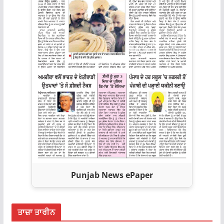
Punjab News ePaper
ਤਾਜ਼ਾ ਤਾਰੀਨ