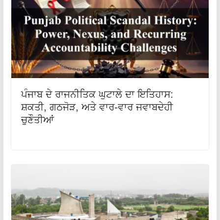
ਪੰਜਾਬ ਦੇ ਰਾਜਨੀਤਿਕ ਘੁਟਾਲੇ ਦਾ ਇਤਿਹਾਸ:
ਸ਼ਕਤੀ, ਗਠਜੋੜ, ਅਤੇ ਵਾਰ-ਵਾਰ ਜਵਾਬਦੇਹੀ
ਚੁਣੌਤੀਆਂ