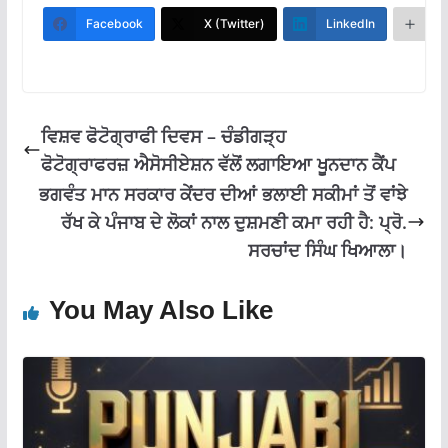
b
s
gr
l
e
Facebook
X (Twitter)
LinkedIn
M
o
A
a
o
p
m
k
p
ਵਿਸ਼ਵ ਫੋਟੋਗ੍ਰਾਫੀ ਦਿਵਸ – ਚੰਡੀਗੜ੍ਹ
ਫੋਟੋਗ੍ਰਾਫਰਜ਼ ਐਸੋਸੀਏਸ਼ਨ ਵੱਲੋਂ ਲਗਾਇਆ ਖੂਨਦਾਨ ਕੈਂਪ
ਭਗਵੰਤ ਮਾਨ ਸਰਕਾਰ ਕੇਂਦਰ ਦੀਆਂ ਭਲਾਈ ਸਕੀਮਾਂ ਤੋਂ ਵਾਂਝੇ
ਰੱਖ ਕੇ ਪੰਜਾਬ ਦੇ ਲੋਕਾਂ ਨਾਲ ਦੁਸ਼ਮਣੀ ਕਮਾ ਰਹੀ ਹੈ: ਪ੍ਰੋ.
ਸਰਚਾਂਦ ਸਿੰਘ ਖਿਆਲਾ।
You May Also Like