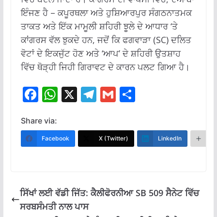
ਇੰਜਣ ਹੈ – ਕਪੂਰਥਲਾ ਅਤੇ ਹੁਸ਼ਿਆਰਪੁਰ ਸੰਗਠਨਾਤਮਕ
ਤਾਕਤ ਅਤੇ ਇੱਕ ਮਾਮੂਲੀ ਸ਼ਹਿਰੀ ਝੂਲੇ ਦੇ ਆਧਾਰ ‘ਤੇ
ਕਾਂਗਰਸ ਵੱਲ ਝੁਕਦੇ ਹਨ, ਜਦੋਂ ਕਿ ਫਗਵਾੜਾ (SC) ਦਲਿਤ
ਵੋਟਾਂ ਦੇ ਇਕਜੁੱਟ ਹੋਣ ਅਤੇ ‘ਆਪ’ ਦੇ ਸ਼ਹਿਰੀ ਉਤਸ਼ਾਹ
ਵਿੱਚ ਥੋੜ੍ਹੀ ਜਿਹੀ ਗਿਰਾਵਟ ਦੇ ਕਾਰਨ ਪਲਟ ਗਿਆ ਹੈ।
F
W
X
T
G
S
ac
h
el
m
h
e
at
e
ai
ar
Share via:
b
s
gr
l
e
Facebook
X (Twitter)
LinkedIn
M
o
A
a
o
p
m
k
p
ਸਿੱਖਾਂ ਲਈ ਵੱਡੀ ਜਿੱਤ: ਕੈਲੀਫੋਰਨੀਆ SB 509 ਸੈਨੇਟ ਵਿੱਚ
ਸਰਬਸੰਮਤੀ ਨਾਲ ਪਾਸ