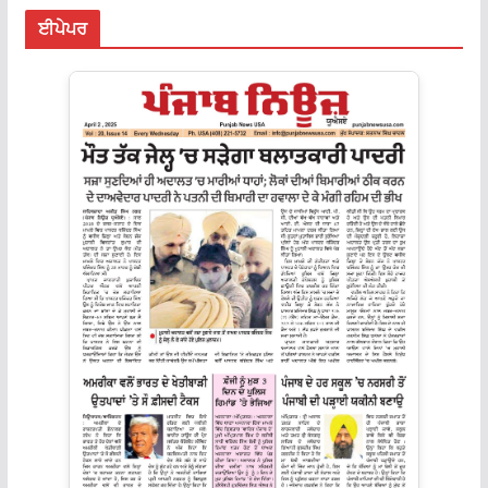
ਈਪੇਪਰ