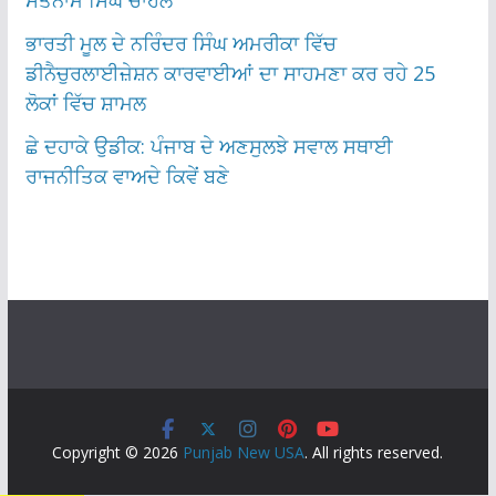
ਭਾਰਤੀ ਮੂਲ ਦੇ ਨਰਿੰਦਰ ਸਿੰਘ ਅਮਰੀਕਾ ਵਿੱਚ
ਡੀਨੈਚੁਰਲਾਈਜ਼ੇਸ਼ਨ ਕਾਰਵਾਈਆਂ ਦਾ ਸਾਹਮਣਾ ਕਰ ਰਹੇ 25
ਲੋਕਾਂ ਵਿੱਚ ਸ਼ਾਮਲ
ਛੇ ਦਹਾਕੇ ਉਡੀਕ: ਪੰਜਾਬ ਦੇ ਅਣਸੁਲਝੇ ਸਵਾਲ ਸਥਾਈ
ਰਾਜਨੀਤਿਕ ਵਾਅਦੇ ਕਿਵੇਂ ਬਣੇ
Copyright © 2026
Punjab New USA
. All rights reserved.