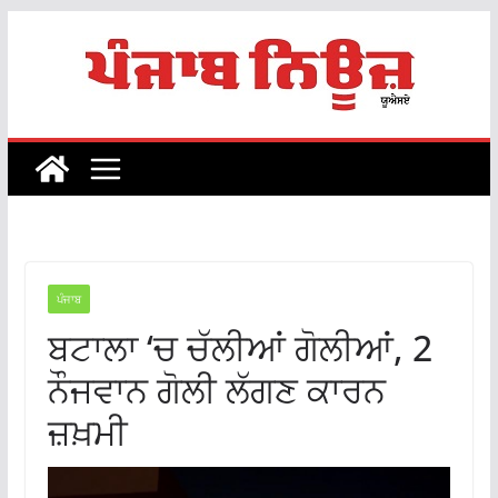
Skip
to
content
ਪੰਜਾਬ
ਬਟਾਲਾ ‘ਚ ਚੱਲੀਆਂ ਗੋਲੀਆਂ, 2
ਨੌਜਵਾਨ ਗੋਲੀ ਲੱਗਣ ਕਾਰਨ
ਜ਼ਖ਼ਮੀ