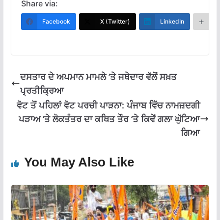
e
at
e
ai
ar
Share via:
b
s
gr
l
e
Facebook
X (Twitter)
LinkedIn
M
o
A
a
o
p
m
k
p
ਦਸਤਾਰ ਦੇ ਅਪਮਾਨ ਮਾਮਲੇ ‘ਤੇ ਜਥੇਦਾਰ ਵੱਲੋਂ ਸਖ਼ਤ
ਪ੍ਰਤੀਕ੍ਰਿਆ
ਵੋਟ ਤੋਂ ਪਹਿਲਾਂ ਵੋਟ ਪਰਚੀ ਪਾੜਨਾ: ਪੰਜਾਬ ਵਿੱਚ ਨਾਮਜ਼ਦਗੀ
ਪੜਾਅ ‘ਤੇ ਲੋਕਤੰਤਰ ਦਾ ਕਥਿਤ ਤੌਰ ‘ਤੇ ਕਿਵੇਂ ਗਲਾ ਘੁੱਟਿਆ
ਗਿਆ
You May Also Like